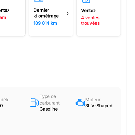
ents
Dernier
Vente
kilométrage
lem
4 ventes
189,014 km
trouvées
Type de
dèle
Moteur
carburant
0
3L V-Shaped
Gasoline