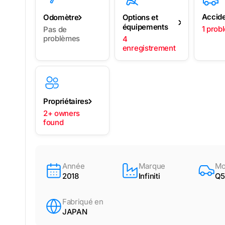
Accid
Odomètre
Options et
équipements
1 prob
Pas de
problèmes
4
enregistrement
Propriétaires
2+ owners
found
Année
Marque
Mo
2018
Infiniti
Q5
Fabriqué en
JAPAN