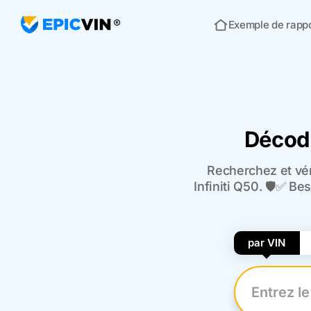
Exemple de rapp
Acceuil
Décode
Recherchez et vér
Infiniti Q50. 🛡️✅ B
par VIN
Entrez le n