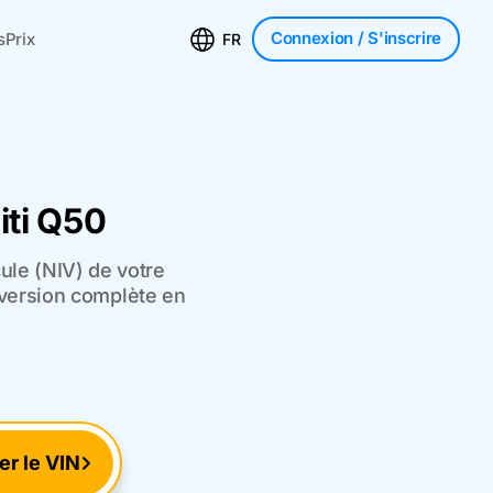
Connexion
/ S'inscrire
s
Prix
FR
iti Q50
ule (NIV) de votre
a version complète en
ier le VIN