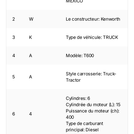
MEXICO
2
W
Le constructeur: Kenworth
3
K
Type de véhicule: TRUCK
4
A
Modèle: T600
Style carrosserie: Truck-
5
A
Tractor
Cylindres: 6
Cylindrée du moteur (L): 15
Puissance du moteur (ch):
6
4
400
Type de carburant
principal: Diesel