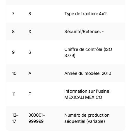
7
8
Type de traction: 4x2
8
X
Sécurité/Retenue: -
Chiffre de contrôle (ISO
9
6
3779)
10
A
Année du modèle: 2010
Information sur l'usine:
11
F
MEXICALI MEXICO
12–
000001–
Numéro de production
17
999999
séquentiel (variable)