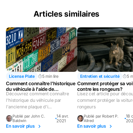
Articles similaires
License Plate
5 min lire
Entretien et sécurité
5 m
Comment connaître l'historique
Comment protéger sa voi
du véhicule à l'aide de
contre les rongeurs?
Découvrez comment connaître
Lisez cet article pour décou
l'ancienne plaque
d'immatriculation
l'historique du véhicule par
comment protéger la voitur
l'ancienne plaque d'i...
rongeurs
14 avr.
18 
Publié par John C.
Publié par Robert P.
Baldwin
2021
Allred
20
En savoir plus
En savoir plus