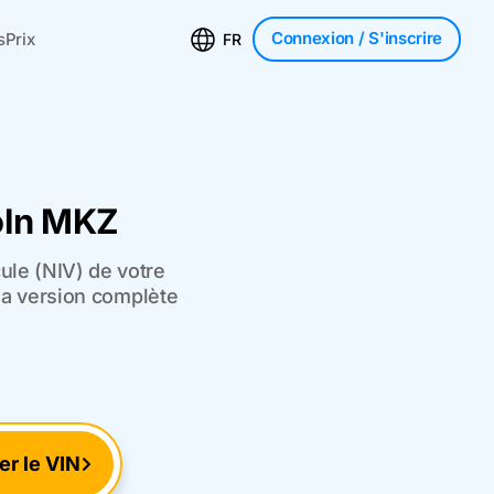
Connexion
/ S'inscrire
s
Prix
FR
oln MKZ
ule (NIV) de votre
 la version complète
ier le VIN