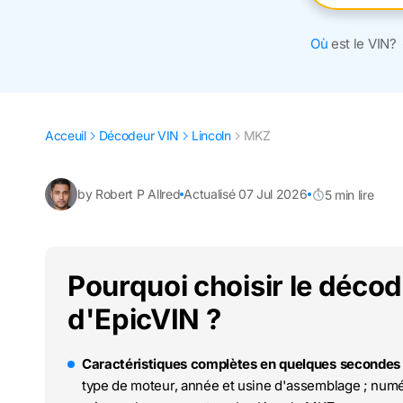
Où
est le VIN?
Acceuil
Décodeur VIN
Lincoln
MKZ
by Robert P Allred
Actualisé 07 Jul 2026
5 min lire
Pourquoi choisir le déco
d'EpicVIN ?
Caractéristiques complètes en quelques secondes 
type de moteur, année et usine d'assemblage ; numér