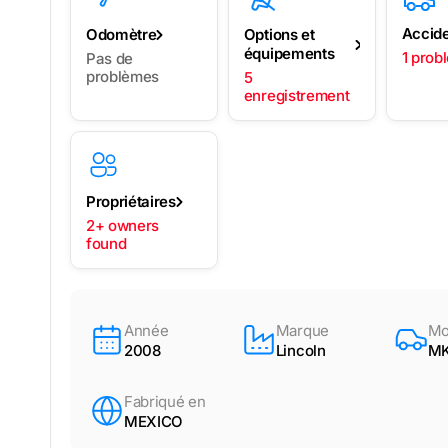
Accid
Odomètre
Options et
équipements
1 prob
Pas de
problèmes
5
enregistrement
Propriétaires
2+ owners
found
Année
Marque
Mo
2008
Lincoln
M
Fabriqué en
MEXICO