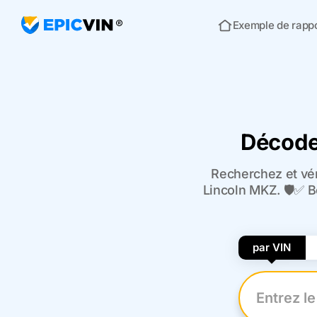
Exemple de rapp
Acceuil
Décode
Recherchez et vér
Lincoln MKZ. 🛡️✅ B
par VIN
Entrez le n