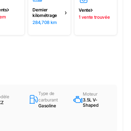
ents
Dernier
Vente
kilométrage
lem
1 vente trouvée
284,708 km
Type de
Moteur
dèle
carburant
3.5L V-
KZ
Shaped
Gasoline