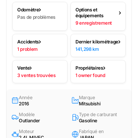
Odomètre
Options et
équipements
Pas de problèmes
9 enregistrement
Accidents
Dernier kilométrage
1 problem
141,298 km
Vente
Propriétaires
3 ventes trouvées
1 owner found
Année
Marque
2016
Mitsubishi
Modèle
Type de carburant
Outlander
Gasoline
Moteur
Fabriqué en
2.4L MIVEC
JAPAN