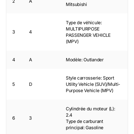
2
A
Mitsubishi
Type de véhicule:
MULTIPURPOSE
3
4
PASSENGER VEHICLE
(MPV)
4
A
Modèle: Outlander
Style carrosserie: Sport
5
D
Utility Vehicle (SUV)/Multi-
Purpose Vehicle (MPV)
Cylindrée du moteur (L):
2.4
6
3
Type de carburant
principal: Gasoline