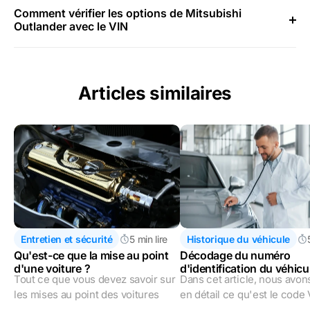
Comment vérifier les options de Mitsubishi
Outlander avec le VIN
Articles similaires
Entretien et sécurité
5 min lire
Historique du véhicule
Qu'est-ce que la mise au point
Décodage du numéro
d'une voiture ?
d'identification du véhicu
Tout ce que vous devez savoir sur
Dans cet article, nous avon
(VIN)
les mises au point des voitures
en détail ce qu'est le code 