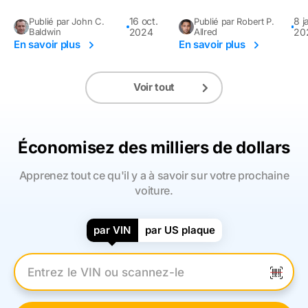
16 oct.
8 j
Publié par John C.
Publié par Robert P.
Baldwin
2024
Allred
20
En savoir plus
En savoir plus
Voir tout
Économisez des milliers de dollars
Apprenez tout ce qu'il y a à savoir sur votre prochaine
voiture.
par VIN
par US plaque
Entrez le numéro VIN