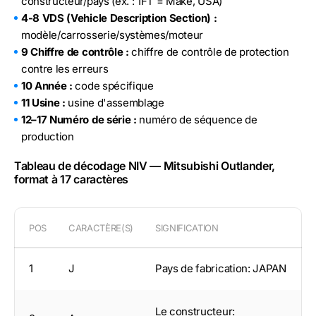
constructeur/pays (ex. : 1FT = Make, USA)
4-8 VDS (Vehicle Description Section) :
modèle/carrosserie/systèmes/moteur
9 Chiffre de contrôle :
chiffre de contrôle de protection
contre les erreurs
10 Année :
code spécifique
11 Usine :
usine d'assemblage
12–17 Numéro de série :
numéro de séquence de
production
Tableau de décodage NIV — Mitsubishi Outlander,
format à 17 caractères
POS
CARACTÈRE(S)
SIGNIFICATION
1
J
Pays de fabrication: JAPAN
Le constructeur: