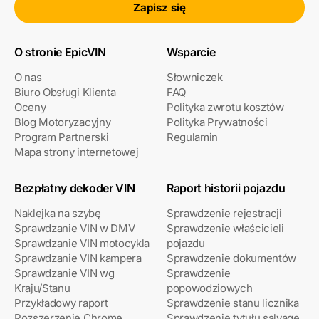
Zapisz się
O stronie EpicVIN
Wsparcie
O nas
Słowniczek
Biuro Obsługi Klienta
FAQ
Oceny
Polityka zwrotu kosztów
Blog Motoryzacyjny
Polityka Prywatności
Program Partnerski
Regulamin
Mapa strony internetowej
Bezpłatny dekoder VIN
Raport historii pojazdu
Naklejka na szybę
Sprawdzenie rejestracji
Sprawdzanie VIN w DMV
Sprawdzenie właścicieli
Sprawdzanie VIN motocykla
pojazdu
Sprawdzanie VIN kampera
Sprawdzenie dokumentów
Sprawdzanie VIN wg
Sprawdzenie
Kraju/Stanu
popowodziowych
Przykładowy raport
Sprawdzenie stanu licznika
Rozszerzenie Chrome
Sprawdzenie tytułu salvage