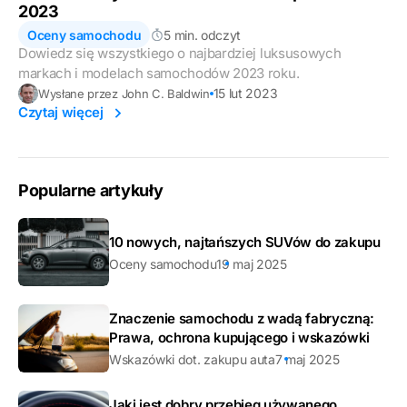
2023
Oceny samochodu
5 min. odczyt
Dowiedz się wszystkiego o najbardziej luksusowych
markach i modelach samochodów 2023 roku.
15 lut 2023
Wysłane przez John C. Baldwin
Czytaj więcej
Popularne artykuły
10 nowych, najtańszych SUVów do zakupu
Oceny samochodu
19 maj 2025
Znaczenie samochodu z wadą fabryczną:
Prawa, ochrona kupującego i wskazówki
Wskazówki dot. zakupu auta
7 maj 2025
Jaki jest dobry przebieg używanego