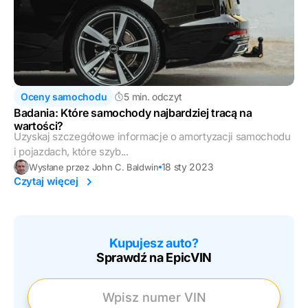
Oceny samochodu
5 min. odczyt
Badania: Które samochody najbardziej tracą na
wartości?
Uzyskaj szczegółowe informacje o amortyzacji samochodu
i pojazdach, które szyb...
18 sty 2023
Wysłane przez John C. Baldwin
Czytaj więcej
Kupujesz auto?
Sprawdź na EpicVIN
Wpisz numer VIN