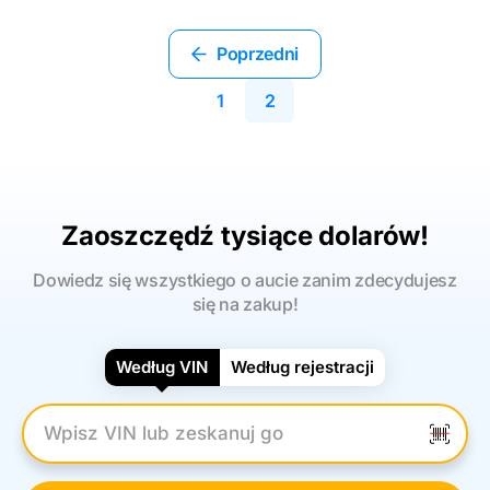
Poprzedni
1
2
Zaoszczędź tysiące dolarów!
Dowiedz się wszystkiego o aucie zanim zdecydujesz
się na zakup!
Według VIN
Według rejestracji
Wpisz numer VIN