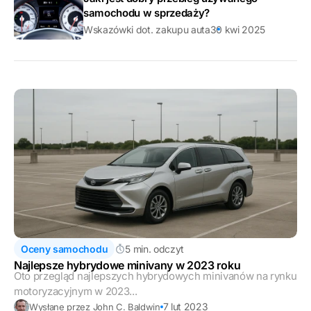
samochodu w sprzedaży?
Wskazówki dot. zakupu auta
30 kwi 2025
Oceny samochodu
5 min. odczyt
Najlepsze hybrydowe minivany w 2023 roku
Oto przegląd najlepszych hybrydowych minivanów na rynku
motoryzacyjnym w 2023...
7 lut 2023
Wysłane przez John C. Baldwin