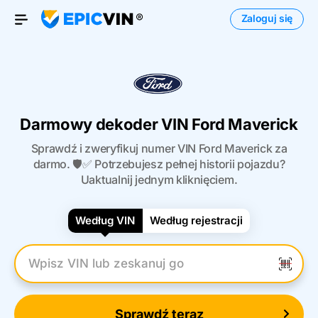
Zaloguj się
Otwórz menu
Darmowy dekoder VIN Ford Maverick
Sprawdź i zweryfikuj numer VIN Ford Maverick za
darmo. 🛡️✅ Potrzebujesz pełnej historii pojazdu?
Uaktualnij jednym kliknięciem.
Według VIN
Według rejestracji
Wpisz numer VIN
Sprawdź teraz