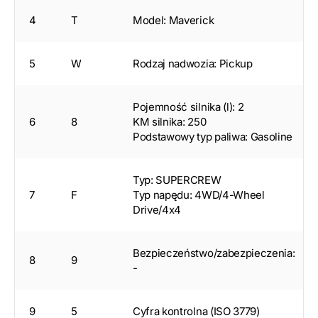
4
T
Model: Maverick
5
W
Rodzaj nadwozia: Pickup
Pojemność silnika (l): 2
6
8
KM silnika: 250
Podstawowy typ paliwa: Gasoline
Typ: SUPERCREW
7
F
Typ napędu: 4WD/4-Wheel
Drive/4x4
Bezpieczeństwo/zabezpieczenia:
8
9
-
9
5
Cyfra kontrolna (ISO 3779)