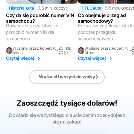
Historia auta
5 min. odczyt
TITLE auta
5 min. odczy
Czy da się podrobić numer VIN
Co obejmuje przegląd
samochodu?
samochodowy?
Dowiedz się, czy łatwo jest
Poznaj szczegółową listę k
podrobić numer VIN dla
podczas przeglądu
samochodu
samochodowego.
20 maj
2
Wysłane przez Robert P.
Wysłane przez Robert P.
Allred
2021
Allred
2
Czytaj więcej
Czytaj więcej
Wyświetl wszystkie wpisy
Zaoszczędź tysiące dolarów!
Dowiedz się wszystkiego o aucie zanim zdecydujesz
się na zakup!