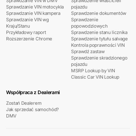
Sprawdzanie VIN w DMV
Sprawdzenie właścicieli
Sprawdzanie VIN motocykla
pojazdu
Sprawdzanie VIN kampera
Sprawdzenie dokumentów
Sprawdzanie VIN wg
Sprawdzenie
Kraju/Stanu
popowodziowych
Przykładowy raport
Sprawdzenie stanu licznika
Rozszerzenie Chrome
Sprawdzenie tytułu salvage
Kontrola poprawności VIN
Sprawdź zastaw
Sprawdzenie skradzionego
pojazdu
MSRP Lookup by VIN
Classic Car VIN Lookup
Współpraca z Dealerami
Zostań Dealerem
Jak sprzedać samochód?
DMV