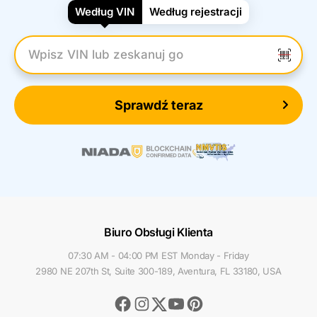
Według VIN
Według rejestracji
Wpisz numer VIN
Sprawdź teraz
Biuro Obsługi Klienta
07:30 AM - 04:00 PM EST Monday - Friday
2980 NE 207th St, Suite 300-189, Aventura, FL 33180, USA
Facebook
Instagram
Youtube
Pinterest
Twitter