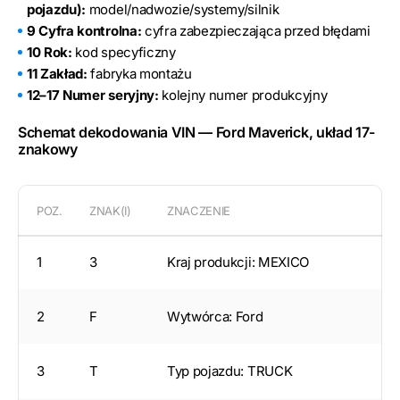
pojazdu):
model/nadwozie/systemy/silnik
9 Cyfra kontrolna:
cyfra zabezpieczająca przed błędami
10 Rok:
kod specyficzny
11 Zakład:
fabryka montażu
12–17 Numer seryjny:
kolejny numer produkcyjny
Schemat dekodowania VIN — Ford Maverick, układ 17-
znakowy
POZ.
ZNAK(I)
ZNACZENIE
1
3
Kraj produkcji: MEXICO
2
F
Wytwórca: Ford
3
T
Typ pojazdu: TRUCK