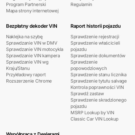
Program Partnerski
Regulamin
Mapa strony internetowej
Bezpłatny dekoder VIN
Raport historii pojazdu
Naklejka na szybę
Sprawdzenie rejestracji
Sprawdzanie VIN w DMV
Sprawdzenie właścicieli
Sprawdzanie VIN motocykla
pojazdu
Sprawdzanie VIN kampera
Sprawdzenie dokumentów
Sprawdzanie VIN wg
Sprawdzenie
Kraju/Stanu
popowodziowych
Przykładowy raport
Sprawdzenie stanu licznika
Rozszerzenie Chrome
Sprawdzenie tytułu salvage
Kontrola poprawności VIN
Sprawdź zastaw
Sprawdzenie skradzionego
pojazdu
MSRP Lookup by VIN
Classic Car VIN Lookup
Współpraca z Dealerami