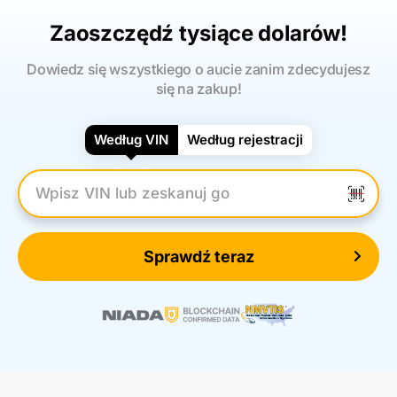
Zaoszczędź tysiące dolarów!
Dowiedz się wszystkiego o aucie zanim zdecydujesz
się na zakup!
Według VIN
Według rejestracji
Wpisz numer VIN
Sprawdź teraz