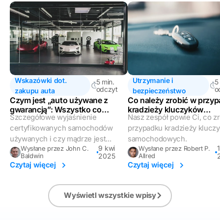
Wskazówki dot.
Utrzymanie i
5 min.
5
odczyt
o
zakupu auta
bezpieczeństwo
Czym jest „auto używane z
Co należy zrobić w przy
gwarancją”: Wszystko co
kradzieży kluczyków
Szczegółowe wyjaśnienie
Nasz zespół powie Ci, co z
musisz wiedzieć
samochodowych?
certyfikowanych samochodów
przypadku kradzieży klucz
używanych i czy mądrze jest...
samochodowych.
9 kwi
1
Wysłane przez John C.
Wysłane przez Robert P.
Baldwin
2025
Allred
Czytaj więcej
Czytaj więcej
Wyświetl wszystkie wpisy