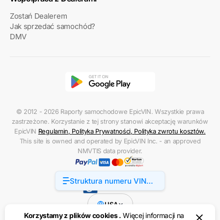
Zostań Dealerem
Jak sprzedać samochód?
DMV
© 2012 - 2026 Raporty samochodowe EpicVIN. Wszystkie prawa
zastrzeżone. Korzystanie z tej strony stanowi akceptację warunków
EpicVIN
Regulamin
,
Polityka Prywatności
,
Polityka zwrotu kosztów
.
This site is owned and operated by EpicVIN Inc. - an approved
NMVTIS data provider.
Struktura numeru VIN
Dostępność
Ford Escape
USA
Korzystamy z plików cookies .
Więcej informacji na