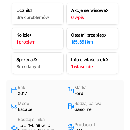
Licznik
Akcje serwisowe
Brak problemów
6 wpis
Kolizje
Ostatni przebieg
1 problem
165,651 km
Sprzedaż
Info o właścicielu
Brak danych
1 właściciel
Rok
Marka
2017
Ford
Model
Rodzaj paliwa
Escape
Gasoline
Rodzaj silnika
Producent
1.5L In-Line GTDI