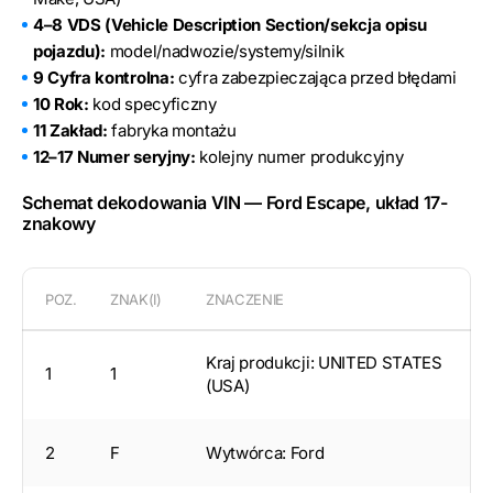
4–8 VDS (Vehicle Description Section/sekcja opisu
pojazdu):
model/nadwozie/systemy/silnik
9 Cyfra kontrolna:
cyfra zabezpieczająca przed błędami
10 Rok:
kod specyficzny
11 Zakład:
fabryka montażu
12–17 Numer seryjny:
kolejny numer produkcyjny
Schemat dekodowania VIN — Ford Escape, układ 17-
znakowy
POZ.
ZNAK(I)
ZNACZENIE
Kraj produkcji: UNITED STATES
1
1
(USA)
2
F
Wytwórca: Ford