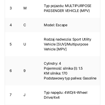
Typ pojazdu: MULTIPURPOSE
3
M
PASSENGER VEHICLE (MPV)
4
C
Model: Escape
Rodzaj nadwozia: Sport Utility
5
U
Vehicle [SUV]/Multipurpose
Vehicle [MPV]
Cylindry: 4
Pojemność silnika (l): 1.5
6
9
KM silnika: 170
Podstawowy typ paliwa: Gasoline
Typ napędu: 4WD/4-Wheel
7
J
Drive/4x4