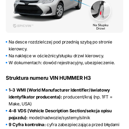
Na desce rozdzielczej pod przednią szybą po stronie
kierowcy.
Na naklejce w ościeżnicy/słupku drzwi kierowcy.
W dokumentach: dowód rejestracyjny, ubezpieczenie.
Struktura numeru VIN HUMMER H3
1–3 WMI (World Manufacturer Identifier/światowy
identyfikator producenta):
producent/kraj (np. 1FT =
Make, USA)
4–8 VDS (Vehicle Description Section/sekcja opisu
pojazdu):
model/nadwozie/systemy/silnik
9 Cyfra kontrolna:
cyfra zabezpieczająca przed błędami