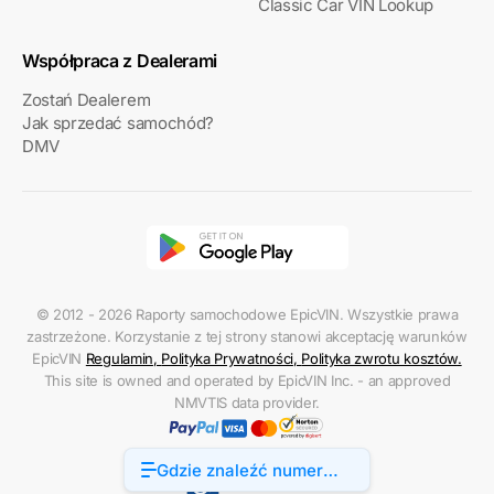
Classic Car VIN Lookup
Współpraca z Dealerami
Zostań Dealerem
Jak sprzedać samochód?
DMV
© 2012 - 2026 Raporty samochodowe EpicVIN. Wszystkie prawa
zastrzeżone. Korzystanie z tej strony stanowi akceptację warunków
EpicVIN
Regulamin
,
Polityka Prywatności
,
Polityka zwrotu kosztów
.
This site is owned and operated by EpicVIN Inc. - an approved
NMVTIS data provider.
Gdzie znaleźć numer
Dostępność
VIN w HUMMER H3