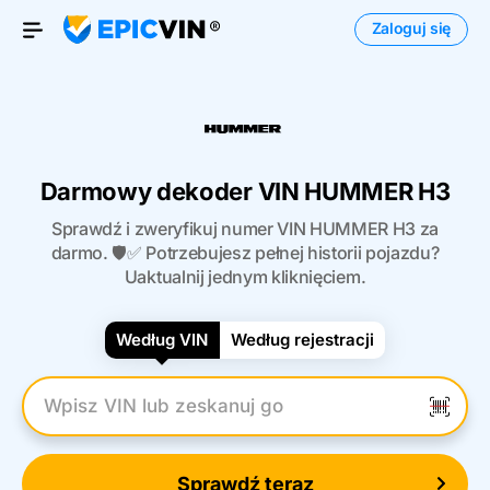
Zaloguj się
Otwórz menu
Darmowy dekoder VIN HUMMER H3
Sprawdź i zweryfikuj numer VIN HUMMER H3 za
darmo. 🛡️✅ Potrzebujesz pełnej historii pojazdu?
Uaktualnij jednym kliknięciem.
Według VIN
Według rejestracji
Wpisz numer VIN
Sprawdź teraz