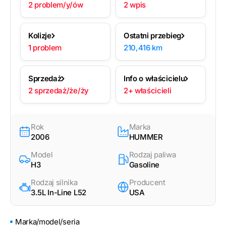
2 problem/y/ów
2 wpis
Kolizje
Ostatni przebieg
1 problem
210,416 km
Sprzedaż
Info o właścicielu
2 sprzedaż/że/ży
2+ właścicieli
Rok
Marka
2006
HUMMER
Model
Rodzaj paliwa
H3
Gasoline
Rodzaj silnika
Producent
3.5L In-Line L52
USA
Marka/model/seria