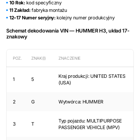
10 Rok:
kod specyficzny
11 Zakład:
fabryka montażu
12–17 Numer seryjny:
kolejny numer produkcyjny
Schemat dekodowania VIN — HUMMER H3, układ 17-
znakowy
POZ.
ZNAK(I)
ZNACZENIE
Kraj produkcji: UNITED STATES
1
5
(USA)
2
G
Wytwórca: HUMMER
Typ pojazdu: MULTIPURPOSE
3
T
PASSENGER VEHICLE (MPV)