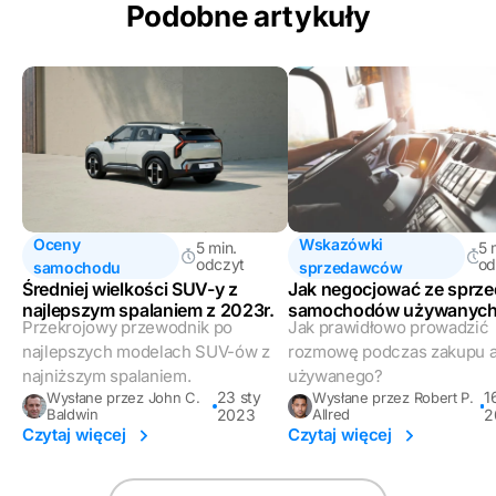
Podobne artykuły
Oceny
Wskazówki
5 min.
5 
odczyt
od
samochodu
sprzedawców
Średniej wielkości SUV-y z
Jak negocjować ze sprz
najlepszym spalaniem z 2023r.
samochodów używanyc
Przekrojowy przewodnik po
Jak prawidłowo prowadzić
najlepszych modelach SUV-ów z
rozmowę podczas zakupu a
najniższym spalaniem.
używanego?
23 sty
1
Wysłane przez John C.
Wysłane przez Robert P.
Baldwin
2023
Allred
2
Czytaj więcej
Czytaj więcej