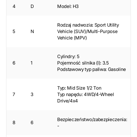
4
D
Model: H3
Rodzaj nadwozia: Sport Utility
5
N
Vehicle (SUV)/Multi-Purpose
Vehicle (MPV)
Cylindry: 5
6
1
Pojemność silnika (l): 3.5
Podstawowy typ paliwa: Gasoline
Typ: Mid Size 1/2 Ton
7
3
Typ napędu: 4WD/4-Wheel
Drive/4x4
Bezpieczeństwo/zabezpieczenia:
8
6
-