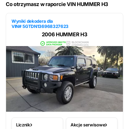
Co otrzymasz w raporcie VIN HUMMER H3
Wyniki dekodera dla
VIN# 5GTDN136968327623
2006 HUMMER H3
Licznik
Akcje serwisowe