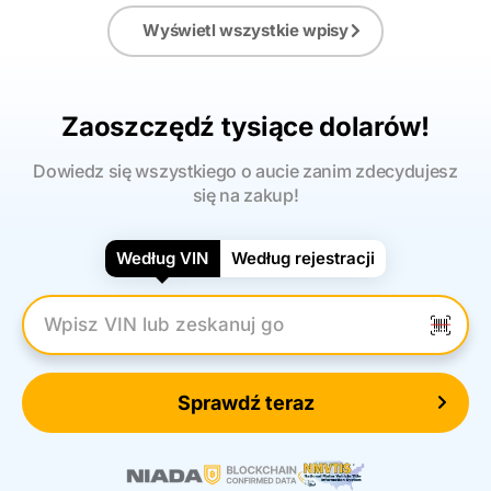
Wyświetl wszystkie wpisy
Zaoszczędź tysiące dolarów!
Dowiedz się wszystkiego o aucie zanim zdecydujesz
się na zakup!
Według VIN
Według rejestracji
Wpisz numer VIN
Sprawdź teraz