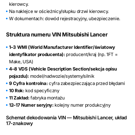
kierowcy.
Na naklejce w ościeżnicy/słupku drzwi kierowcy.
W dokumentach: dowód rejestracyjny, ubezpieczenie.
Struktura numeru VIN Mitsubishi Lancer
1–3 WMI (World Manufacturer Identifier/światowy
identyfikator producenta):
producent/kraj (np. 1FT =
Make, USA)
4–8 VDS (Vehicle Description Section/sekcja opisu
pojazdu):
model/nadwozie/systemy/silnik
9 Cyfra kontrolna:
cyfra zabezpieczająca przed błędami
10 Rok:
kod specyficzny
11 Zakład:
fabryka montażu
12–17 Numer seryjny:
kolejny numer produkcyjny
Schemat dekodowania VIN — Mitsubishi Lancer, układ
17-znakowy