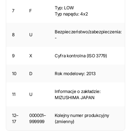
Typ: LOW
7
F
Typ napędu: 4x2
Bezpieczeństwo/zabezpieczenia:
8
U
-
9
X
Cyfra kontrolna (ISO 3779)
10
D
Rok modelowy: 2013
Informacje o zakładzie:
11
U
MIZUSHIMA JAPAN
12–
000001–
Kolejny numer produkcyjny
17
999999
(zmienny)