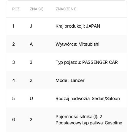
POZ.
ZNAK(I)
ZNACZENIE
1
J
Kraj produkcji: JAPAN
2
A
Wytwórca: Mitsubishi
3
3
Typ pojazdu: PASSENGER CAR
4
2
Model: Lancer
5
U
Rodzaj nadwozia: Sedan/Saloon
Pojemność silnika (l): 2
6
2
Podstawowy typ paliwa: Gasoline