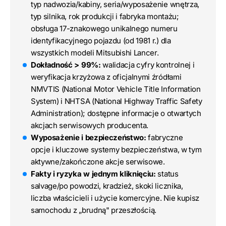
typ nadwozia/kabiny, seria/wyposażenie wnętrza,
typ silnika, rok produkcji i fabryka montażu;
obsługa 17-znakowego unikalnego numeru
identyfikacyjnego pojazdu (od 1981 r.) dla
wszystkich modeli Mitsubishi Lancer.
Dokładność > 99%:
walidacja cyfry kontrolnej i
weryfikacja krzyżowa z oficjalnymi źródłami
NMVTIS (National Motor Vehicle Title Information
System) i NHTSA (National Highway Traffic Safety
Administration); dostępne informacje o otwartych
akcjach serwisowych producenta.
Wyposażenie i bezpieczeństwo:
fabryczne
opcje i kluczowe systemy bezpieczeństwa, w tym
aktywne/zakończone akcje serwisowe.
Fakty i ryzyka w jednym kliknięciu:
status
salvage/po powodzi, kradzież, skoki licznika,
liczba właścicieli i użycie komercyjne. Nie kupisz
samochodu z „brudną" przeszłością.