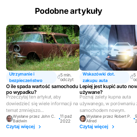
Podobne artykuły
Utrzymanie i
Wskazówki dot.
5 min.
5
odczyt
o
bezpieczeństwo
zakupu auta
O ile spada wartość samochodu
Lepiej jest kupić auto no
po wypadku?
używane?
Przeczytaj ten artykuł, aby
Poznaj zalety kupna auta
dowiedzieć się wiele informacji na
używanego, w porównaniu 
temat zmniejszo...
samochodem nowym.
11 paź
9
Wysłane przez John C.
Wysłane przez Robert P.
Baldwin
2022
Allred
Czytaj więcej
Czytaj więcej