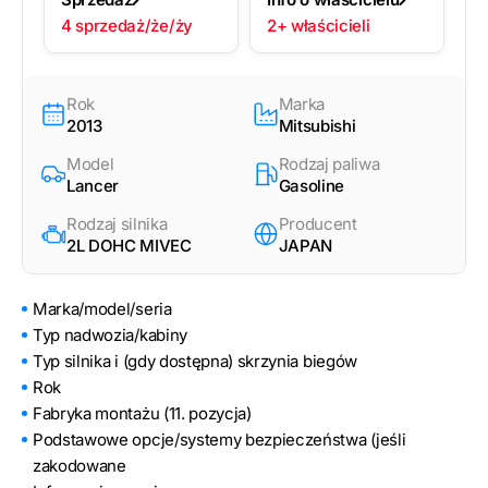
4 sprzedaż/że/ży
2+ właścicieli
Rok
Marka
2013
Mitsubishi
Model
Rodzaj paliwa
Lancer
Gasoline
Rodzaj silnika
Producent
2L DOHC MIVEC
JAPAN
Marka/model/seria
Typ nadwozia/kabiny
Typ silnika i (gdy dostępna) skrzynia biegów
Rok
Fabryka montażu (11. pozycja)
Podstawowe opcje/systemy bezpieczeństwa (jeśli
zakodowane