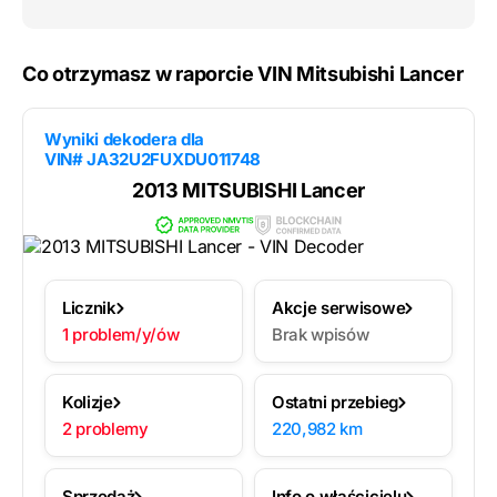
Co otrzymasz w raporcie VIN Mitsubishi Lancer
Wyniki dekodera dla
VIN# JA32U2FUXDU011748
2013 MITSUBISHI Lancer
Licznik
Akcje serwisowe
1 problem/y/ów
Brak wpisów
Kolizje
Ostatni przebieg
2 problemy
220,982 km
Sprzedaż
Info o właścicielu