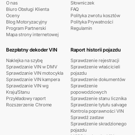
O nas
Słowniczek
Biuro Obsługi Klienta
FAQ
Oceny
Polityka zwrotu kosztów
Blog Motoryzacyjny
Polityka Prywatności
Program Partnerski
Regulamin
Mapa strony internetowej
Bezpłatny dekoder VIN
Raport historii pojazdu
Naklejka na szybę
Sprawdzenie rejestracji
Sprawdzanie VIN w DMV
Sprawdzenie właścicieli
Sprawdzanie VIN motocykla
pojazdu
Sprawdzanie VIN kampera
Sprawdzenie dokumentów
Sprawdzanie VIN wg
Sprawdzenie
Kraju/Stanu
popowodziowych
Przykładowy raport
Sprawdzenie stanu licznika
Rozszerzenie Chrome
Sprawdzenie tytułu salvage
Kontrola poprawności VIN
Sprawdź zastaw
Sprawdzenie skradzionego
pojazdu