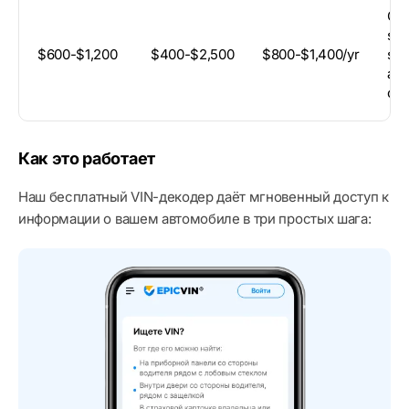
Cla
sta
$600-$1,200
$400-$2,500
$800-$1,400/yr
sta
app
cle
Как это работает
Наш бесплатный VIN-декодер даёт мгновенный доступ к
информации о вашем автомобиле в три простых шага: