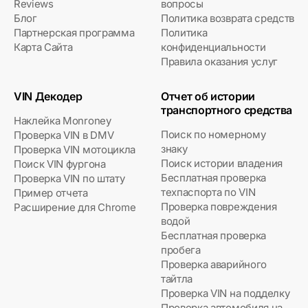
Reviews
вопросы
Блог
Политика возврата средств
Партнерская программа
Политика
Карта Сайта
конфиденциальности
Правила оказания услуг
VIN Декодер
Отчет об истории
транспортного средства
Наклейка Monroney
Поиск по номерному
Проверка VIN в DMV
знаку
Проверка VIN мотоцикла
Поиск истории владения
Поиск VIN фургона
Бесплатная проверка
Проверка VIN по штату
техпаспорта по VIN
Пример отчета
Проверка повреждения
Расширение для Chrome
водой
Бесплатная проверка
пробега
Проверка аварийного
тайтла
Проверка VIN на подделку
Проверка автомобиля на