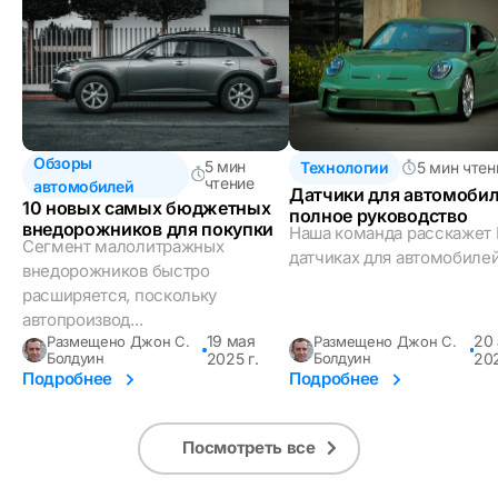
Обзоры
5 мин
Технологии
5 мин чтен
чтение
автомобилей
Датчики для автомобил
10 новых самых бюджетных
полное руководство
внедорожников для покупки
Наша команда расскажет 
Сегмент малолитражных
датчиках для автомобилей
внедорожников быстро
расширяется, поскольку
автопроизвод...
19 мая
20
Размещено Джон С.
Размещено Джон С.
Болдуин
2025 г.
Болдуин
202
Подробнее
Подробнее
Посмотреть все