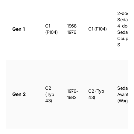
2-door
Sedan,
C1
1968-
4-door
Gen 1
C1 (F104)
(F104)
1976
Sedan,
Coupe
S
C2
Sedan,
1976-
C2 (Typ
Gen 2
(Typ
Avant
1982
43)
43)
(Wagon