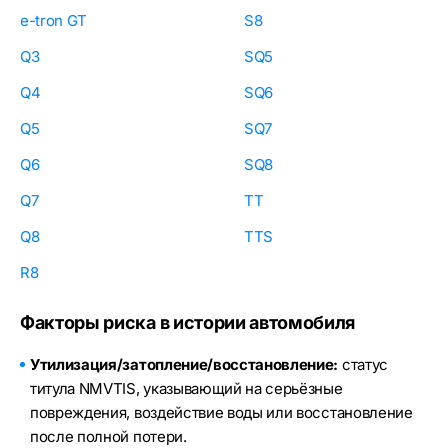
e-tron GT
S8
Q3
SQ5
Q4
SQ6
Q5
SQ7
Q6
SQ8
Q7
TT
Q8
TTS
R8
Факторы риска в истории автомобиля
Утилизация/затопление/восстановление:
статус
титула NMVTIS, указывающий на серьёзные
повреждения, воздействие воды или восстановление
после полной потери.