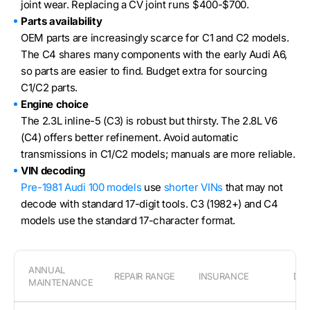
joint wear. Replacing a CV joint runs $400-$700.
Parts availability
OEM parts are increasingly scarce for C1 and C2 models.
The C4 shares many components with the early Audi A6,
so parts are easier to find. Budget extra for sourcing
C1/C2 parts.
Engine choice
The 2.3L inline-5 (C3) is robust but thirsty. The 2.8L V6
(C4) offers better refinement. Avoid automatic
transmissions in C1/C2 models; manuals are more reliable.
VIN decoding
Pre-1981 Audi 100 models
use
shorter VINs
that may not
decode with standard 17-digit tools. C3 (1982+) and C4
models use the standard 17-character format.
ANNUAL
REPAIR RANGE
INSURANCE
DEP
MAINTENANCE