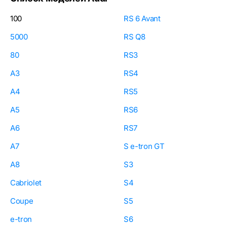
100
RS 6 Avant
5000
RS Q8
80
RS3
A3
RS4
A4
RS5
A5
RS6
A6
RS7
A7
S e-tron GT
A8
S3
Cabriolet
S4
Coupe
S5
e-tron
S6