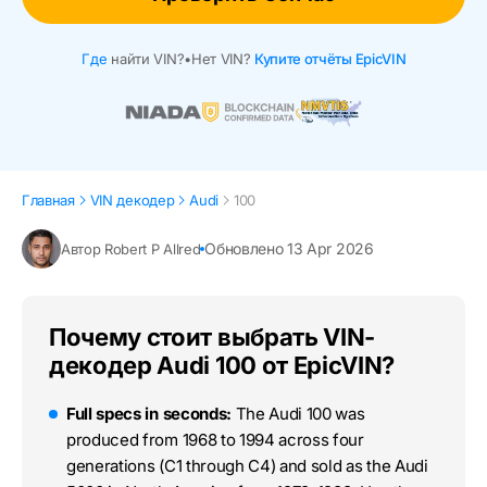
Где
найти VIN?
•
Нет VIN?
Купите отчёты EpicVIN
Главная
VIN декодер
Audi
100
Обновлено 13 Apr 2026
Автор Robert P Allred
Почему стоит выбрать VIN-
декодер Audi 100 от EpicVIN?
Full specs in seconds:
The Audi 100 was
produced from 1968 to 1994 across four
generations (C1 through C4) and sold as the Audi