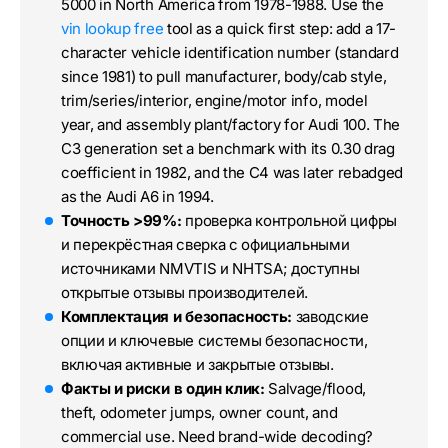
5000 in North America from 1978-1988. Use the
vin lookup free
tool as a quick first step: add a 17-
character vehicle identification number (standard
since 1981) to pull manufacturer, body/cab style,
trim/series/interior, engine/motor info, model
year, and assembly plant/factory for Audi 100. The
C3 generation set a benchmark with its 0.30 drag
coefficient in 1982, and the C4 was later rebadged
as the Audi A6 in 1994.
Точность >99%:
проверка контрольной цифры
и перекрёстная сверка с официальными
источниками NMVTIS и NHTSA; доступны
открытые отзывы производителей.
Комплектация и безопасность:
заводские
опции и ключевые системы безопасности,
включая активные и закрытые отзывы.
Факты и риски в один клик:
Salvage/flood,
theft, odometer jumps, owner count, and
commercial use. Need brand-wide decoding?