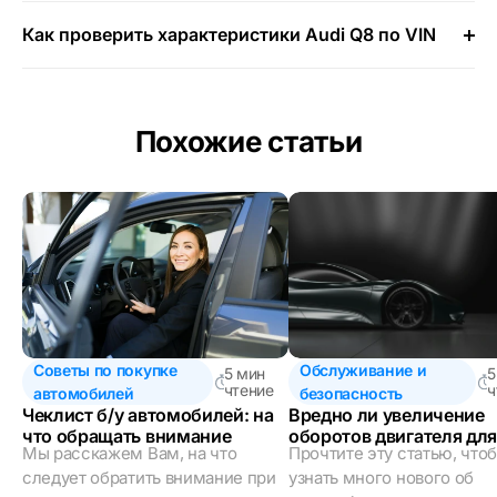
Как проверить характеристики Audi Q8 по VIN
Похожие статьи
Советы по покупке
Обслуживание и
5 мин
5
чтение
ч
автомобилей
безопасность
Чеклист б/у автомобилей: на
Вредно ли увеличение
что обращать внимание
оборотов двигателя для
Мы расскажем Вам, на что
Прочтите эту статью, что
автомобиля?
следует обратить внимание при
узнать много нового об