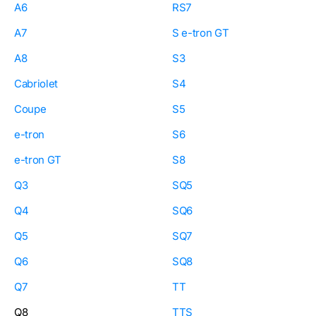
A6
RS7
A7
S e-tron GT
A8
S3
Cabriolet
S4
Coupe
S5
e-tron
S6
e-tron GT
S8
Q3
SQ5
Q4
SQ6
Q5
SQ7
Q6
SQ8
Q7
TT
Q8
TTS