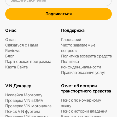
Введите свой email
Подписаться
О нас
Поддержка
О нас
Глоссарий
Связаться с Нами
Часто задаваемые
Reviews
вопросы
Блог
Политика возврата средств
Партнерская программа
Политика
Карта Сайта
конфиденциальности
Правила оказания услуг
VIN Декодер
Отчет об истории
транспортного средства
Наклейка Monroney
Поиск по номерному
Проверка VIN в DMV
знаку
Проверка VIN мотоцикла
Поиск истории владения
Поиск VIN фургона
Бесплатная проверка
Проверка VIN по штату