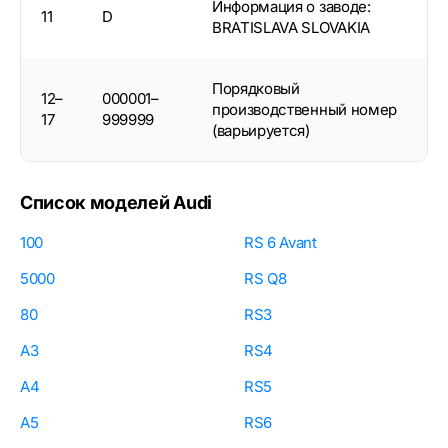
Информация о заводе:
11
D
BRATISLAVA SLOVAKIA
Порядковый
12–
000001–
производственный номер
17
999999
(варьируется)
Список моделей Audi
100
RS 6 Avant
5000
RS Q8
80
RS3
A3
RS4
A4
RS5
A5
RS6