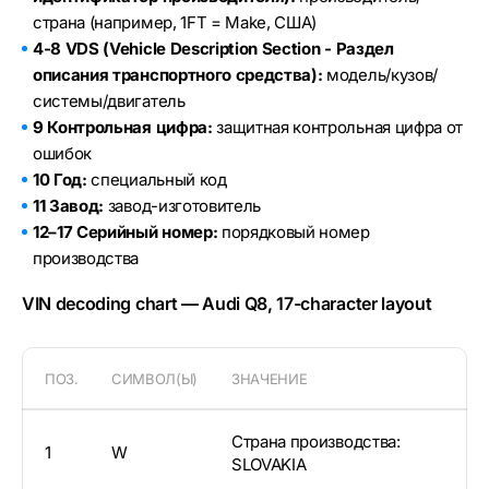
страна (например, 1FT = Make, США)
4-8 VDS (Vehicle Description Section - Раздел
описания транспортного средства):
модель/кузов/
системы/двигатель
9 Контрольная цифра:
защитная контрольная цифра от
ошибок
10 Год:
специальный код
11 Завод:
завод-изготовитель
12–17 Серийный номер:
порядковый номер
производства
VIN decoding chart — Audi Q8, 17-character layout
ПОЗ.
СИМВОЛ(Ы)
ЗНАЧЕНИЕ
Страна производства:
1
W
SLOVAKIA