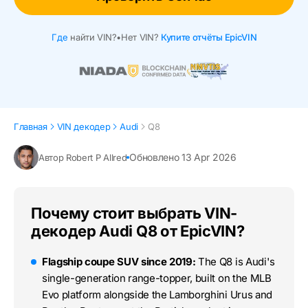
Где
найти VIN?
•
Нет VIN?
Купите отчёты EpicVIN
Главная
VIN декодер
Audi
Q8
Обновлено 13 Apr 2026
Автор Robert P Allred
Почему стоит выбрать VIN-
декодер Audi Q8 от EpicVIN?
Flagship coupe SUV since 2019:
The Q8 is Audi's
single-generation range-topper, built on the MLB
Evo platform alongside the Lamborghini Urus and