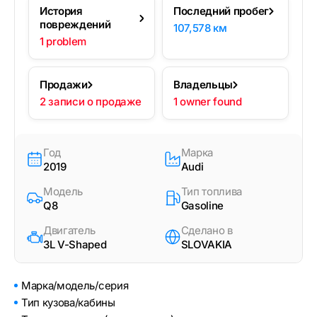
История
Последний пробег
повреждений
107,578 км
1 problem
Продажи
Владельцы
2 записи о продаже
1 owner found
Год
Марка
2019
Audi
Модель
Тип топлива
Q8
Gasoline
Двигатель
Сделано в
3L V-Shaped
SLOVAKIA
Марка/модель/серия
Тип кузова/кабины