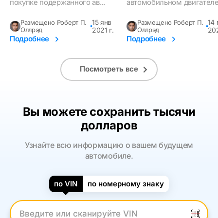
покупке подержанного ав...
автомобильном двигател
15 янв
14
Размещено Роберт П.
Размещено Роберт П.
Оллрэд
2021 г.
Оллрэд
202
Подробнее
Подробнее
Посмотреть все
Вы можете сохранить тысячи
долларов
Узнайте всю информацию о вашем будущем
автомобиле.
по VIN
по номерному знаку
Введите VIN