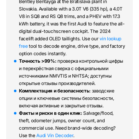
Bentley Bentayga at the Bratislava plant in
Slovakia. Available with a 3.0T V6 (335 hp), a 4.0T
V8 in SQ8 and RS Q8 trims, and a PHEV with 17.3
kWh battery, it was the first Audi to feature the all-
digital dual-touchscreen cockpit. The 2024
facelift added OLED taillights. Use our
vin lookup
free
tool to decode engine, drive type, and factory
option codes instantly.
Точность >99%:
проверка контрольной цифры
и перекрёстная сверка с официальными
источниками NMVTIS и NHTSA; доступны
открытые отзывы производителей.
Комплектация и безопасность:
заводские
опции и ключевые системы безопасности,
включая активные и закрытые отзывы.
Факты и риски в один клик:
Salvage/flood,
theft, odometer jumps, owner count, and
commercial use. Need brand-wide decoding?
Use the
Audi Vin Decoder
.