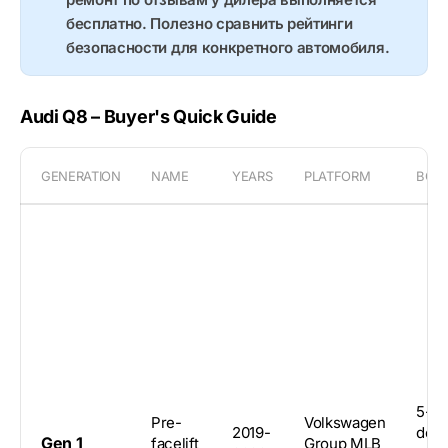
бесплатно. Полезно сравнить рейтинги
безопасности для конкретного автомобиля.
Audi Q8 – Buyer's Quick Guide
GENERATION
NAME
YEARS
PLATFORM
BOD
5-
Pre-
Volkswagen
2019-
door
Gen 1
facelift
Group MLB