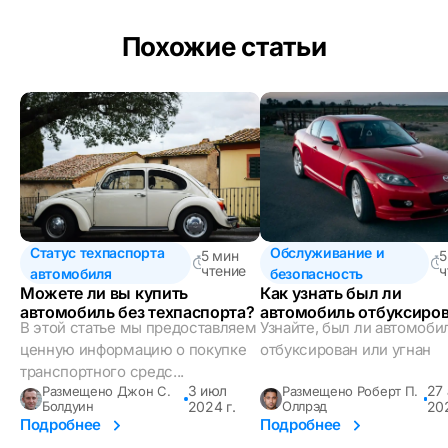
Похожие статьи
Статус техпаспорта
Обслуживание и
5 мин
5
чтение
ч
автомобиля
безопасность
Можете ли вы купить
Как узнать был ли
автомобиль без техпаспорта?
автомобиль отбуксиро
В этой статье мы предоставляем
Узнайте, был ли автомоби
или угнан
ценную информацию о покупке
отбуксирован или угнан
транспортного средс...
3 июл
27
Размещено Джон С.
Размещено Роберт П.
Болдуин
2024 г.
Оллрэд
202
Подробнее
Подробнее