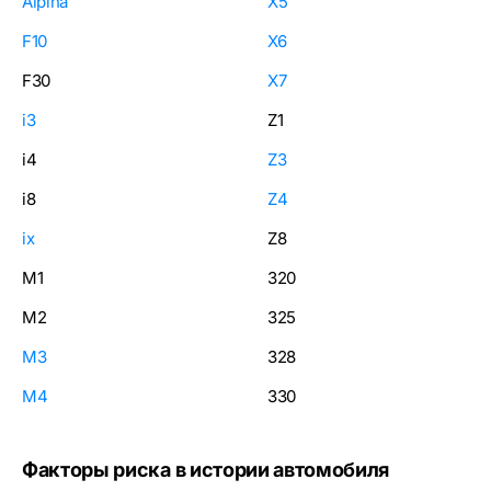
Alpina
X5
F10
X6
F30
X7
i3
Z1
i4
Z3
i8
Z4
ix
Z8
M1
320
M2
325
M3
328
M4
330
Факторы риска в истории автомобиля