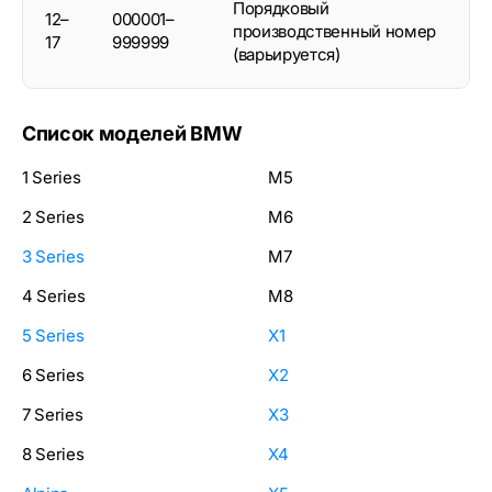
Порядковый
12–
000001–
производственный номер
17
999999
(варьируется)
Список моделей BMW
1 Series
M5
2 Series
M6
3 Series
M7
4 Series
M8
5 Series
X1
6 Series
X2
7 Series
X3
8 Series
X4