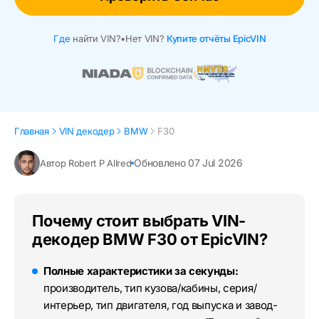
Где
найти VIN?
•
Нет VIN?
Купите отчёты EpicVIN
Главная
VIN декодер
BMW
F30
Обновлено 07 Jul 2026
Автор Robert P Allred
Почему стоит выбрать VIN-
декодер BMW F30 от EpicVIN?
Полные характеристики за секунды:
производитель, тип кузова/кабины, серия/
интерьер, тип двигателя, год выпуска и завод-