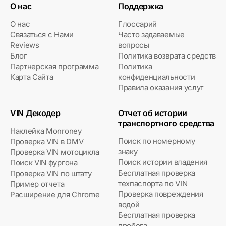
О нас
Поддержка
О нас
Глоссарий
Связаться с Нами
Часто задаваемые
Reviews
вопросы
Блог
Политика возврата средств
Партнерская программа
Политика
Карта Сайта
конфиденциальности
Правила оказания услуг
VIN Декодер
Отчет об истории
транспортного средства
Наклейка Monroney
Поиск по номерному
Проверка VIN в DMV
знаку
Проверка VIN мотоцикла
Поиск истории владения
Поиск VIN фургона
Бесплатная проверка
Проверка VIN по штату
техпаспорта по VIN
Пример отчета
Проверка повреждения
Расширение для Chrome
водой
Бесплатная проверка
пробега