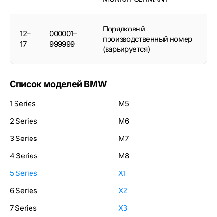
Порядковый
12–
000001–
производственный номер
17
999999
(варьируется)
Список моделей BMW
1 Series
M5
2 Series
M6
3 Series
M7
4 Series
M8
5 Series
X1
6 Series
X2
7 Series
X3