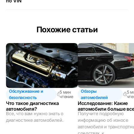
по VIN
Похожие статьи
Обслуживание и
Обзоры
5 мин
5 м
чтение
чте
безопасность
автомобилей
Что такое диагностика
Исследование: Какие
автомобиля?
автомобили больше все
Все, что вам нужно знать о
Получите подробную
страдают от амортизац
диагностике автомобилей.
информацию об износе
автомобиля и транспортн
средствах, к...