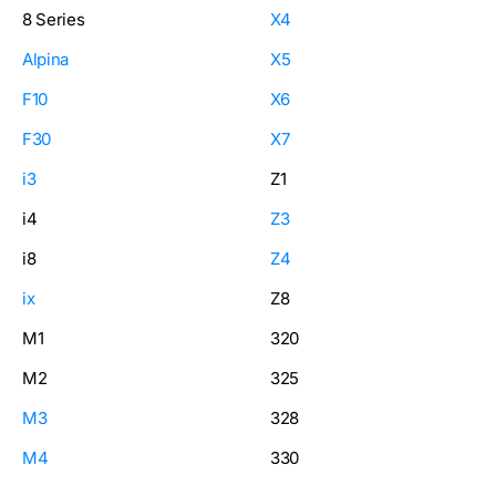
8 Series
X4
Alpina
X5
F10
X6
F30
X7
i3
Z1
i4
Z3
i8
Z4
ix
Z8
M1
320
M2
325
M3
328
M4
330