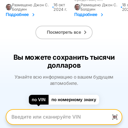
16 окт
18 
Размещено Джон С.
Размещено Джон С.
Болдуин
2024 г.
Болдуин
202
Подробнее
Подробнее
Посмотреть все
Вы можете сохранить тысячи
долларов
Узнайте всю информацию о вашем будущем
автомобиле.
по VIN
по номерному знаку
Введите VIN