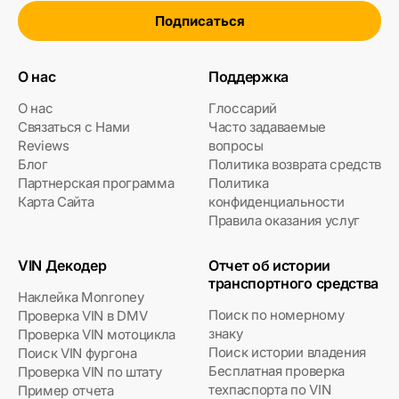
Подписаться
О нас
Поддержка
О нас
Глоссарий
Связаться с Нами
Часто задаваемые
Reviews
вопросы
Блог
Политика возврата средств
Партнерская программа
Политика
Карта Сайта
конфиденциальности
Правила оказания услуг
VIN Декодер
Отчет об истории
транспортного средства
Наклейка Monroney
Поиск по номерному
Проверка VIN в DMV
знаку
Проверка VIN мотоцикла
Поиск истории владения
Поиск VIN фургона
Бесплатная проверка
Проверка VIN по штату
техпаспорта по VIN
Пример отчета