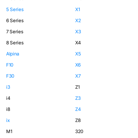
5 Series
X1
6 Series
X2
7 Series
X3
8 Series
X4
Alpina
X5
F10
X6
F30
X7
i3
Z1
i4
Z3
i8
Z4
ix
Z8
M1
320