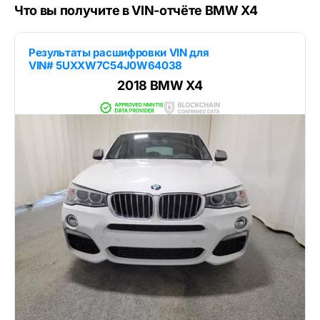
Что вы получите в VIN-отчёте BMW X4
Результаты расшифровки VIN для
VIN# 5UXXW7C54J0W64038
2018 BMW X4