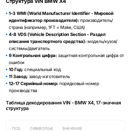
Структура VIN BMW X4
1–3 WMI (World Manufacturer Identifier - Мировой
идентификатор производителя):
производитель/
страна (например, 1FT = Make, США)
4-8 VDS (Vehicle Description Section - Раздел
описания транспортного средства):
модель/кузов/
системы/двигатель
9 Контрольная цифра:
защитная контрольная цифра от
ошибок
10 Год:
специальный код
11 Завод:
завод-изготовитель
12–17 Серийный номер:
порядковый номер
производства
Таблица декодирования VIN - BMW X4, 17-значная
структура
ПОЗ.
СИМВОЛ(Ы)
ЗНАЧЕНИЕ