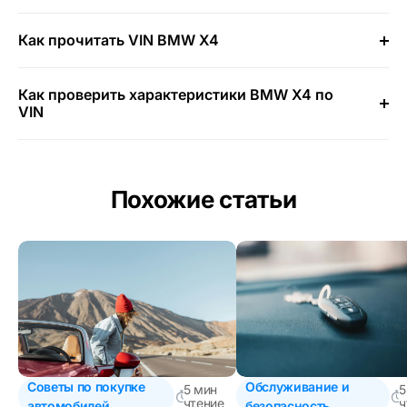
Как прочитать VIN BMW X4
Как проверить характеристики BMW X4 по
VIN
Похожие статьи
Советы по покупке
Обслуживание и
5 мин
5
чтение
ч
автомобилей
безопасность