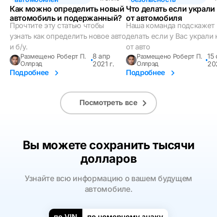
Как можно определить новый
Что делать если украли
автомобиль и подержанный?
от автомобиля
Прочтите эту статью чтобы
Наша команда подскажет 
узнать как определить новое авто
делать если у Вас украли
и б/у.
от авто
8 апр
15
Размещено Роберт П.
Размещено Роберт П.
Оллрэд
2021 г.
Оллрэд
202
Подробнее
Подробнее
Посмотреть все
Вы можете сохранить тысячи
долларов
Узнайте всю информацию о вашем будущем
автомобиле.
по VIN
по номерному знаку