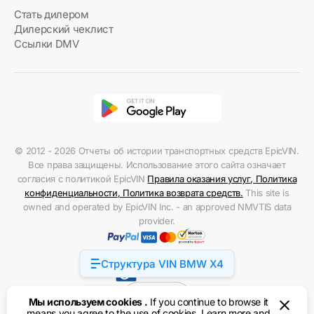
Стать дилером
Дилерский чеклист
Ссылки DMV
© 2012 - 2026 Отчеты об истории транспортных средств EpicVIN.
Все права защищены. Использование этого сайта означает
согласия с политикой EpicVIN
Правила оказания услуг
,
Политика
конфиденциальности
,
Политика возврата средств
.
This site is
owned and operated by EpicVIN Inc. - an approved NMVTIS data
provider.
Структура VIN BMW X4
Accessibility
США
Мы используем cookies .
If you continue to browse it
means you agree to the use of cookies. Learn more and