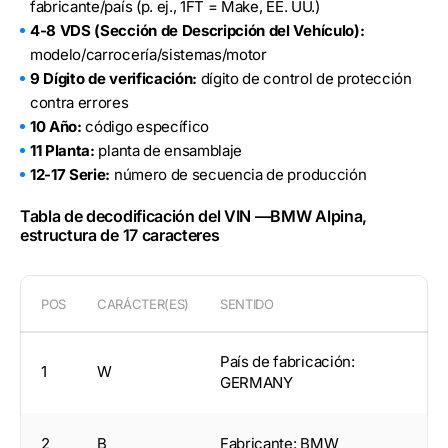
fabricante/país (p. ej., 1FT = Make, EE. UU.)
4-8 VDS (Sección de Descripción del Vehículo):
modelo/carrocería/sistemas/motor
9 Dígito de verificación:
dígito de control de protección
contra errores
10 Año:
código específico
11 Planta:
planta de ensamblaje
12-17 Serie:
número de secuencia de producción
Tabla de decodificación del VIN —BMW Alpina,
estructura de 17 caracteres
POS
CARÁCTER(ES)
SENTIDO
País de fabricación:
1
W
GERMANY
2
B
Fabricante: BMW