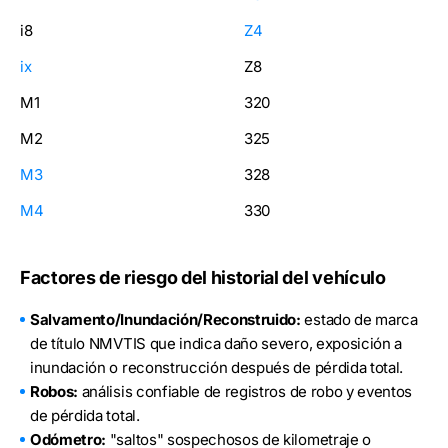
i8
Z4
ix
Z8
M1
320
M2
325
M3
328
M4
330
Factores de riesgo del historial del vehículo
Salvamento/Inundación/Reconstruido:
estado de marca
de título NMVTIS que indica daño severo, exposición a
inundación o reconstrucción después de pérdida total.
Robos:
análisis confiable de registros de robo y eventos
de pérdida total.
Odómetro:
"saltos" sospechosos de kilometraje o