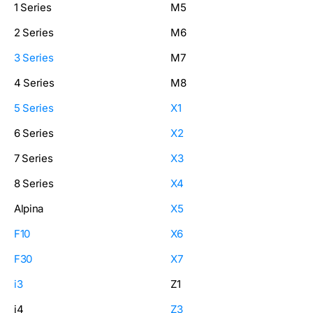
1 Series
M5
2 Series
M6
3 Series
M7
4 Series
M8
5 Series
X1
6 Series
X2
7 Series
X3
8 Series
X4
Alpina
X5
F10
X6
F30
X7
i3
Z1
i4
Z3