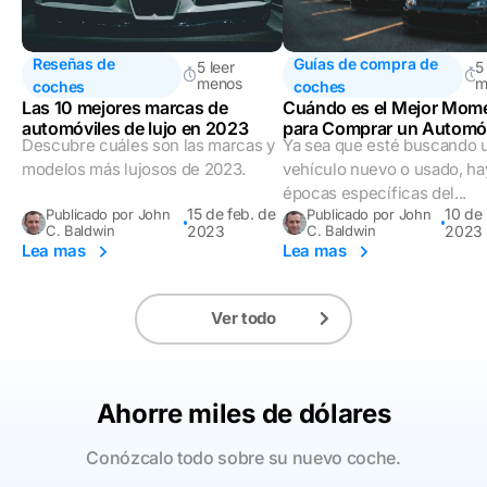
Reseñas de
Guías de compra de
5 leer
5
menos
m
coches
coches
Las 10 mejores marcas de
Cuándo es el Mejor Mom
automóviles de lujo en 2023
para Comprar un Automóv
Descubre cuáles son las marcas y
Ya sea que esté buscando 
Nueva Guía
modelos más lujosos de 2023.
vehículo nuevo o usado, ha
épocas específicas del...
15 de feb. de
10 de
Publicado por John
Publicado por John
C. Baldwin
2023
C. Baldwin
2023
Lea mas
Lea mas
Ver todo
Ahorre miles de dólares
Conózcalo todo sobre su nuevo coche.