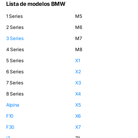
Lista de modelos BMW
1 Series
M5
2 Series
M6
3 Series
M7
4 Series
M8
5 Series
X1
6 Series
X2
7 Series
X3
8 Series
X4
Alpina
X5
F10
X6
F30
X7