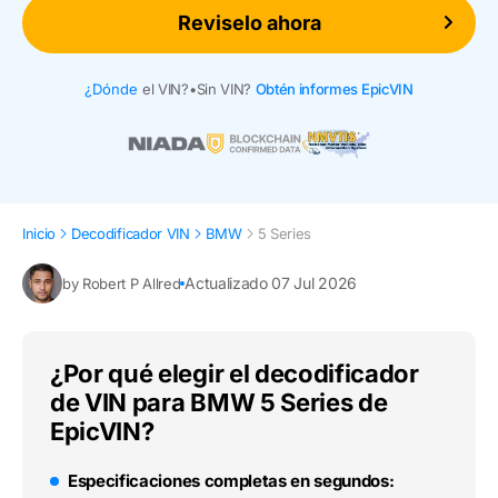
Reviselo ahora
¿Dónde
el VIN?
•
Sin VIN?
Obtén informes EpicVIN
Inicio
Decodificador VIN
BMW
5 Series
Actualizado 07 Jul 2026
by Robert P Allred
¿Por qué elegir el decodificador
de VIN para BMW 5 Series de
EpicVIN?
Especificaciones completas en segundos: