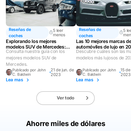
Reseñas de
Reseñas de
5 leer
5 le
menos
men
coches
coches
Explorando los mejores
Las 10 mejores marcas d
modelos SUV de Mercedes:
automóviles de lujo en 2
Consulta nuestra guía con los
Descubre cuáles son las m
Elección del experto
mejores modelos SUV de
modelos más lujosos de 20
Mercedes.
21 de jun. de
15 de
Publicado por John
Publicado por John
C. Baldwin
2023
C. Baldwin
2023
Lea mas
Lea mas
Ver todo
Ahorre miles de dólares