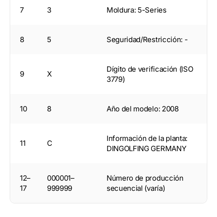
7
3
Moldura: 5-Series
8
5
Seguridad/Restricción: -
Dígito de verificación (ISO
9
X
3779)
10
8
Año del modelo: 2008
Información de la planta:
11
C
DINGOLFING GERMANY
12–
000001–
Número de producción
17
999999
secuencial (varía)