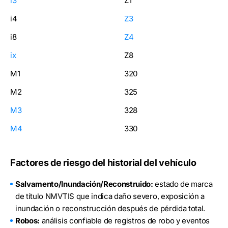
i3
Z1
i4
Z3
i8
Z4
ix
Z8
M1
320
M2
325
M3
328
M4
330
Factores de riesgo del historial del vehículo
Salvamento/Inundación/Reconstruido:
estado de marca
de título NMVTIS que indica daño severo, exposición a
inundación o reconstrucción después de pérdida total.
Robos:
análisis confiable de registros de robo y eventos