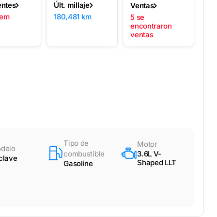
entes
Últ. millaje
Ventas
lem
180,481 km
5 se
encontraron
ventas
Tipo de
Motor
delo
combustible
3.6L V-
clave
Shaped LLT
Gasoline