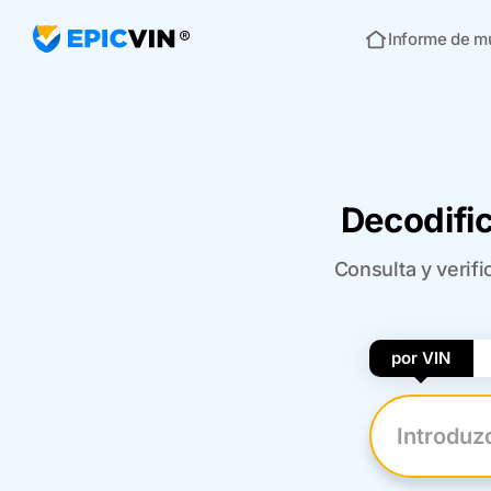
Informe de m
Inicio
Decodific
Consulta y verifi
por VIN
Introduzca 