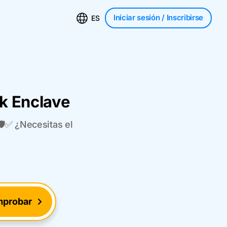
Iniciar sesión
/ Inscribirse
ES
ck Enclave
🛡️✅ ¿Necesitas el
probar