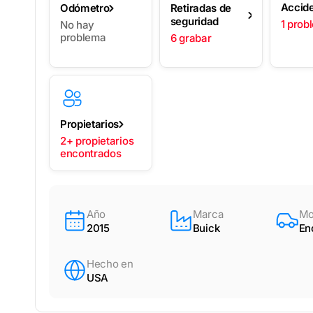
Accid
Odómetro
Retiradas de
seguridad
1 prob
No hay
problema
6 grabar
Propietarios
2+ propietarios
encontrados
Año
Marca
Mo
2015
Buick
En
Hecho en
USA