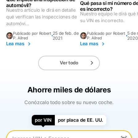
Qué pasa si mi número d
automóvil?
es incorrecto?
Nuestro artículo le dirá en detalle
Nuestro equipo le dirá qué 
qué verifican las inspecciones de
su VIN es incorrecto.
automóvi...
25 de feb. de
5 de 
Publicado por Robert
Publicado por Robert
P. Allred
2021
P. Allred
2020
Lea mas
Lea mas
Ver todo
Ahorre miles de dólares
Conózcalo todo sobre su nuevo coche.
por VIN
por placa de EE. UU.