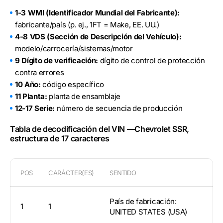
1-3 WMI (Identificador Mundial del Fabricante):
fabricante/país (p. ej., 1FT = Make, EE. UU.)
4-8 VDS (Sección de Descripción del Vehículo):
modelo/carrocería/sistemas/motor
9 Dígito de verificación:
dígito de control de protección
contra errores
10 Año:
código específico
11 Planta:
planta de ensamblaje
12-17 Serie:
número de secuencia de producción
Tabla de decodificación del VIN —Chevrolet SSR,
estructura de 17 caracteres
POS
CARÁCTER(ES)
SENTIDO
País de fabricación:
1
1
UNITED STATES (USA)