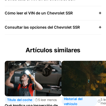
Cómo leer el VIN de un Chevrolet SSR
Consultar las opciones del Chevrolet SSR
Artículos similares
Historial del
5 l
Título del coche
5 leer menos
me
vehículo
Qué implica una inspección de