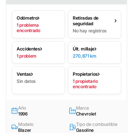
Odómetro
Retiradas de
seguridad
1 problema
encontrado
No hay registros
Accidentes
Últ. millaje
1 problem
270,871 km
Ventas
Propietarios
Sin datos
1 propietario
encontrado
Año
Marca
1996
Chevrolet
Modelo
Tipo de combustible
Blazer
Gasoline