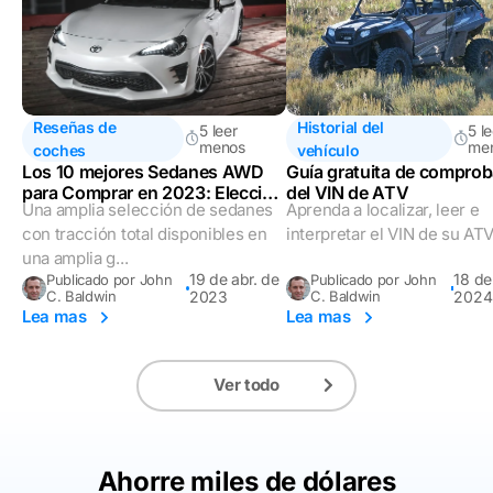
Reseñas de
Historial del
5 leer
5 l
menos
me
coches
vehículo
Los 10 mejores Sedanes AWD
Guía gratuita de compro
para Comprar en 2023: Elección
del VIN de ATV
Una amplia selección de sedanes
Aprenda a localizar, leer e
experta
con tracción total disponibles en
interpretar el VIN de su ATV
una amplia g...
19 de abr. de
18 de
Publicado por John
Publicado por John
C. Baldwin
2023
C. Baldwin
2024
Lea mas
Lea mas
Ver todo
Ahorre miles de dólares