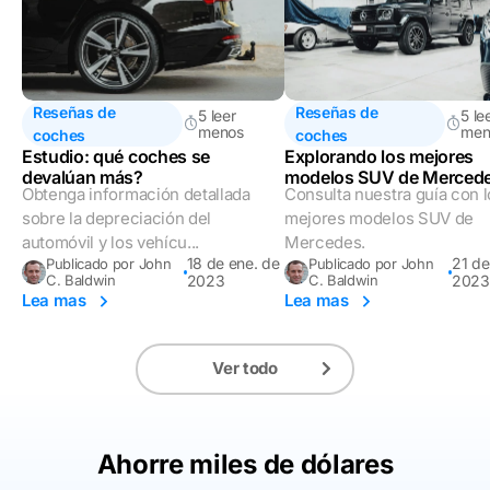
Reseñas de
Reseñas de
5 leer
5 le
menos
men
coches
coches
Estudio: qué coches se
Explorando los mejores
devalúan más?
modelos SUV de Mercede
Obtenga información detallada
Consulta nuestra guía con l
Elección del experto
sobre la depreciación del
mejores modelos SUV de
automóvil y los vehícu...
Mercedes.
18 de ene. de
21 de
Publicado por John
Publicado por John
C. Baldwin
2023
C. Baldwin
2023
Lea mas
Lea mas
Ver todo
Ahorre miles de dólares