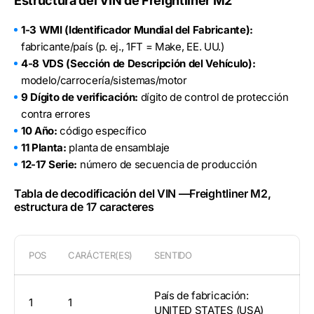
Estructura del VIN de Freightliner M2
1-3 WMI (Identificador Mundial del Fabricante):
fabricante/país (p. ej., 1FT = Make, EE. UU.)
4-8 VDS (Sección de Descripción del Vehículo):
modelo/carrocería/sistemas/motor
9 Dígito de verificación:
dígito de control de protección
contra errores
10 Año:
código específico
11 Planta:
planta de ensamblaje
12-17 Serie:
número de secuencia de producción
Tabla de decodificación del VIN —Freightliner M2,
estructura de 17 caracteres
POS
CARÁCTER(ES)
SENTIDO
País de fabricación:
1
1
UNITED STATES (USA)