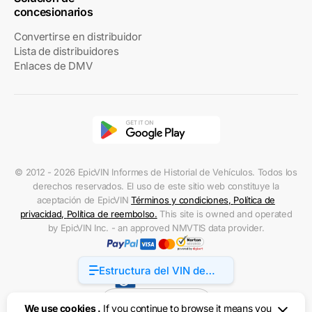
concesionarios
Convertirse en distribuidor
Lista de distribuidores
Enlaces de DMV
© 2012 - 2026 EpicVIN Informes de Historial de Vehículos. Todos los
derechos reservados. El uso de este sitio web constituye la
aceptación de EpicVIN
Términos y condiciones
,
Política de
privacidad
,
Política de reembolso
.
This site is owned and operated
by EpicVIN Inc. - an approved NMVTIS data provider.
Estructura del VIN de
Accessibility
Freightliner M2
Estados Unidos
We use cookies .
If you continue to browse it means you