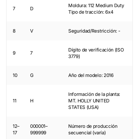
Moldura: 112 Medium Duty
7
D
Tipo de tracción: 6x4
8
V
Seguridad/Restricción: -
Dígito de verificación (ISO
9
7
3779)
10
G
Año del modelo: 2016
Información de la planta:
11
H
MT. HOLLY UNITED
STATES (USA)
12–
000001–
Número de producción
17
999999
secuencial (varía)