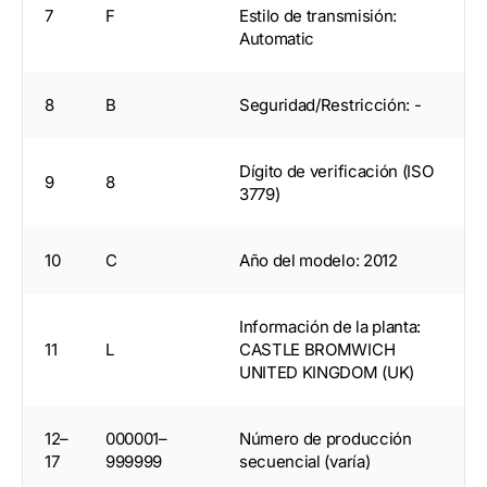
7
F
Estilo de transmisión:
Automatic
8
B
Seguridad/Restricción: -
Dígito de verificación (ISO
9
8
3779)
10
C
Año del modelo: 2012
Información de la planta:
11
L
CASTLE BROMWICH
UNITED KINGDOM (UK)
12–
000001–
Número de producción
17
999999
secuencial (varía)