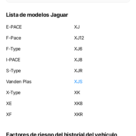
Lista de modelos Jaguar
E-PACE
XJ
F-Pace
XJ12
F-Type
XJ6
I-PACE
XJ8
S-Type
XJR
Vanden Plas
XJS
X-Type
XK
XE
XK8
XF
XKR
Factores de riesgo del historial del vehículo