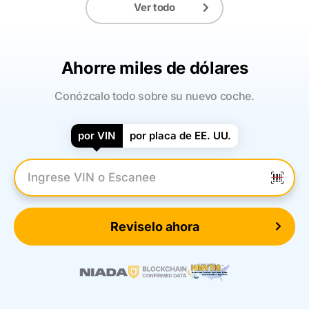
Ver todo
Ahorre miles de dólares
Conózcalo todo sobre su nuevo coche.
por VIN
por placa de EE. UU.
Introduzca el VIN
Reviselo ahora