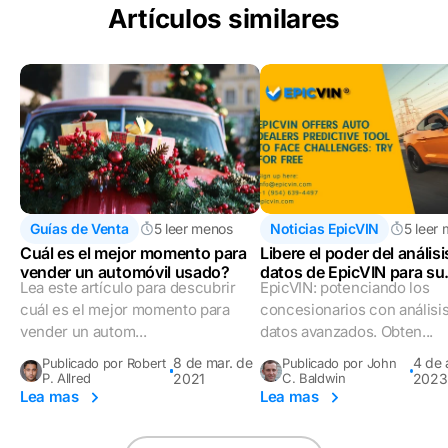
Artículos similares
Guías de Venta
5 leer menos
Noticias EpicVIN
5 leer
Cuál es el mejor momento para
Libere el poder del análisi
vender un automóvil usado?
datos de EpicVIN para su
Lea este artículo para descubrir
EpicVIN: potenciando los
concesionario
cuál es el mejor momento para
concesionarios con análisi
vender un autom...
datos avanzados. Obten...
8 de mar. de
4 de 
Publicado por Robert
Publicado por John
P. Allred
2021
C. Baldwin
2023
Lea mas
Lea mas