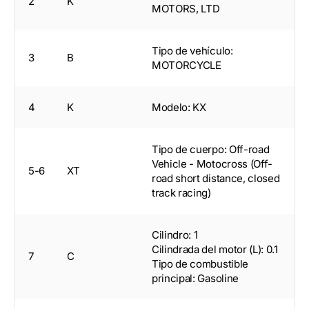
2
K
MOTORS, LTD
Tipo de vehículo:
3
B
MOTORCYCLE
4
K
Modelo: KX
Tipo de cuerpo: Off-road
Vehicle - Motocross (Off-
5-6
XT
road short distance, closed
track racing)
Cilindro: 1
Cilindrada del motor (L): 0.1
7
C
Tipo de combustible
principal: Gasoline