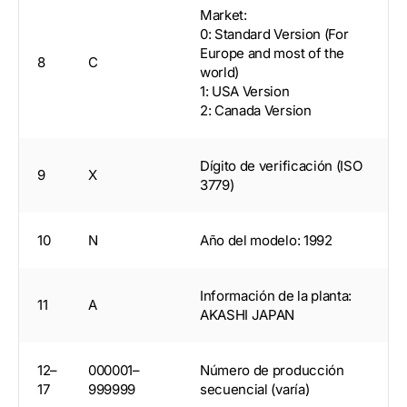
Market:
0: Standard Version (For
Europe and most of the
8
C
world)
1: USA Version
2: Canada Version
Dígito de verificación (ISO
9
X
3779)
10
N
Año del modelo: 1992
Información de la planta:
11
A
AKASHI JAPAN
12–
000001–
Número de producción
17
999999
secuencial (varía)