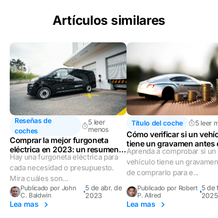
Artículos similares
Reseñas de
5 leer
Título del coche
5 leer 
menos
coches
Cómo verificar si un vehí
Comprar la mejor furgoneta
tiene un gravamen antes
eléctrica en 2023: un resumen
Aprenda a comprobar si un
comprarlo
Hay una furgoneta eléctrica para
detallado
vehículo tiene un gravamen
cada necesidad o presupuesto.
de comprarlo para e...
Mira cuáles son...
5 de abr. de
5 de 
Publicado por John
Publicado por Robert
C. Baldwin
2023
P. Allred
2025
Lea mas
Lea mas