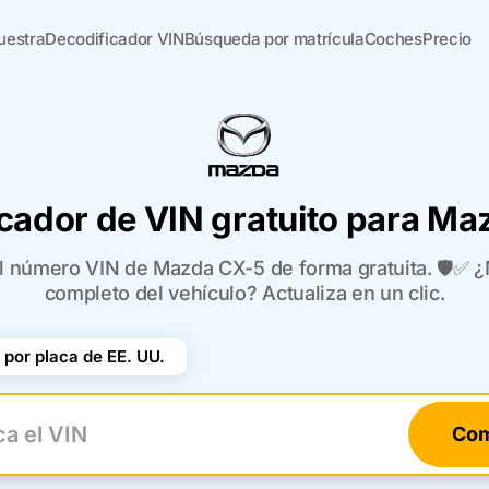
uestra
Decodificador VIN
Búsqueda por matrícula
Coches
Precio
cador de VIN gratuito para M
el número VIN de Mazda CX-5 de forma gratuita. 🛡️✅ ¿N
completo del vehículo? Actualiza en un clic.
por placa de EE. UU.
Com
el VIN