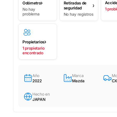
Accid
Odómetro
Retiradas de
seguridad
1 prob
No hay
problema
No hay registros
Propietarios
1 propietario
encontrado
Año
Marca
Mo
2022
Mazda
CX
Hecho en
JAPAN