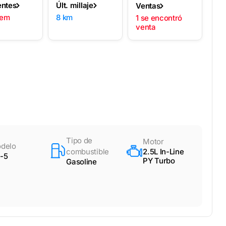
entes
Últ. millaje
Ventas
lem
8 km
1 se encontró
venta
Tipo de
Motor
delo
combustible
2.5L In-Line
-5
PY Turbo
Gasoline