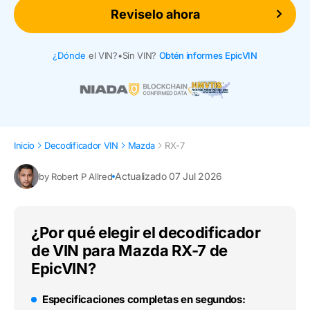
Reviselo ahora
¿Dónde
el VIN?
•
Sin VIN?
Obtén informes EpicVIN
Inicio
Decodificador VIN
Mazda
RX-7
Actualizado 07 Jul 2026
by Robert P Allred
¿Por qué elegir el decodificador
de VIN para Mazda RX-7 de
EpicVIN?
Especificaciones completas en segundos: