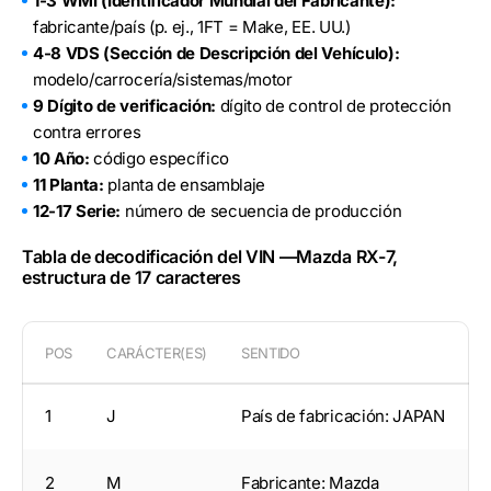
1-3 WMI (Identificador Mundial del Fabricante):
fabricante/país (p. ej., 1FT = Make, EE. UU.)
4-8 VDS (Sección de Descripción del Vehículo):
modelo/carrocería/sistemas/motor
9 Dígito de verificación:
dígito de control de protección
contra errores
10 Año:
código específico
11 Planta:
planta de ensamblaje
12-17 Serie:
número de secuencia de producción
Tabla de decodificación del VIN —Mazda RX-7,
estructura de 17 caracteres
POS
CARÁCTER(ES)
SENTIDO
1
J
País de fabricación: JAPAN
2
M
Fabricante: Mazda