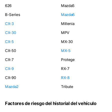
626
Mazda5
B-Series
Mazda6
CX-3
Millenia
CX-30
MPV
CX-5
MX-30
CX-50
MX-5
CX-7
Protege
CX-9
RX-7
CX-90
RX-8
Mazda2
Tribute
Factores de riesgo del historial del vehículo