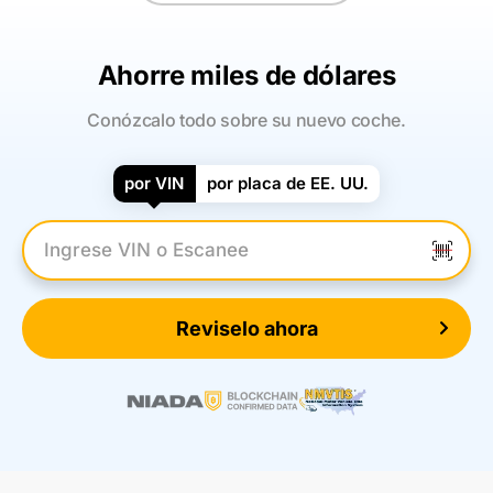
Ahorre miles de dólares
Conózcalo todo sobre su nuevo coche.
por VIN
por placa de EE. UU.
Introduzca el VIN
Reviselo ahora