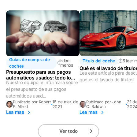
Guías de compra de
5 leer
Título del coche
5 leer 
menos
coches
Qué es el lavado de título
Presupuesto para sus pagos
Lea este artículo para desc
automáticos usados: todo lo
qué es el lavado de títulos
Nuestro equipo le informará sobre
que debe saber
el presupuesto de sus pagos
automáticos usad...
16 de mar. de
31 de
Publicado por Robert
Publicado por John
P. Allred
2021
C. Baldwin
202
Lea mas
Lea mas
Ver todo