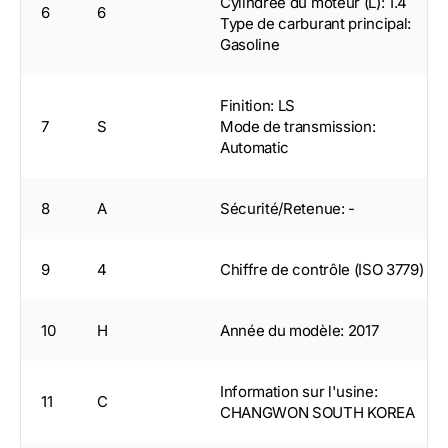
Cylindrée du moteur (L): 1.4
6
6
Type de carburant principal:
Gasoline
Finition: LS
7
S
Mode de transmission:
Automatic
8
A
Sécurité/Retenue: -
9
4
Chiffre de contrôle (ISO 3779)
10
H
Année du modèle: 2017
Information sur l'usine:
11
C
CHANGWON SOUTH KOREA