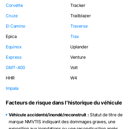
Corvette
Tracker
Cruze
Trailblazer
El Camino
Traverse
Epica
Trax
Equinox
Uplander
Express
Venture
GMT-400
Volt
HHR
W4
Impala
Facteurs de risque dans l'historique du véhicule
Véhicule accidenté/inondé/reconstruit :
Statut de titre de
marque NMVTIS indiquant des dommages graves, une
exposition aux inondations ou une reconstruction après