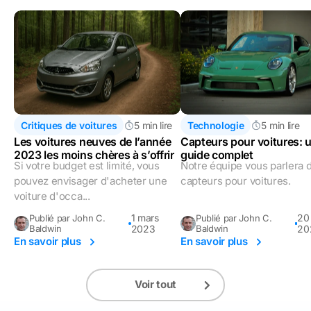
Critiques de voitures
5 min lire
Technologie
5 min lire
Les voitures neuves de l’année
Capteurs pour voitures: 
2023 les moins chères à s’offrir
guide complet
Si votre budget est limité, vous
Notre équipe vous parlera 
pouvez envisager d'acheter une
capteurs pour voitures.
voiture d'occa...
1 mars
20 
Publié par John C.
Publié par John C.
Baldwin
2023
Baldwin
20
En savoir plus
En savoir plus
Voir tout