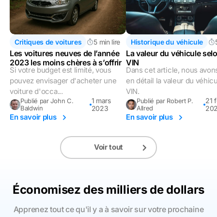
Critiques de voitures
5 min lire
Historique du véhicule
Les voitures neuves de l’année
La valeur du véhicule selo
2023 les moins chères à s’offrir
VIN
Si votre budget est limité, vous
Dans cet article, nous avon
pouvez envisager d'acheter une
en détail la valeur du véhic
voiture d'occa...
VIN.
1 mars
21 f
Publié par John C.
Publié par Robert P.
Baldwin
2023
Allred
20
En savoir plus
En savoir plus
Voir tout
Économisez des milliers de dollars
Apprenez tout ce qu'il y a à savoir sur votre prochaine