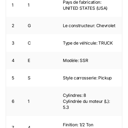
Pays de fabrication:
1
1
UNITED STATES (USA)
2
G
Le constructeur: Chevrolet
3
C
Type de véhicule: TRUCK
4
E
Modèle: SSR
5
S
Style carrosserie: Pickup
Cylindres: 8
6
1
Cylindrée du moteur (L):
5.3
Finition: 1/2 Ton
7
4