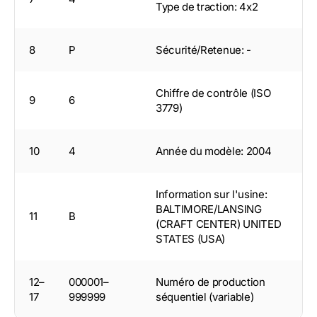
Type de traction: 4x2
8
P
Sécurité/Retenue: -
Chiffre de contrôle (ISO
9
6
3779)
10
4
Année du modèle: 2004
Information sur l'usine:
BALTIMORE/LANSING
11
B
(CRAFT CENTER) UNITED
STATES (USA)
12–
000001–
Numéro de production
17
999999
séquentiel (variable)