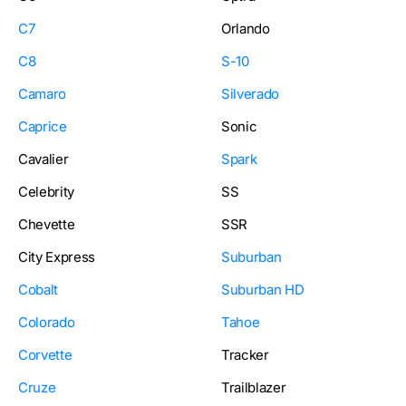
C7
Orlando
C8
S-10
Camaro
Silverado
Caprice
Sonic
Cavalier
Spark
Celebrity
SS
Chevette
SSR
City Express
Suburban
Cobalt
Suburban HD
Colorado
Tahoe
Corvette
Tracker
Cruze
Trailblazer