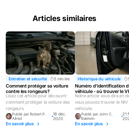
Articles similaires
Entretien et sécurité
5 min lire
Historique du véhicule
Comment protéger sa voiture
Numéro d'identification 
contre les rongeurs?
véhicule - où trouver le V
Lisez cet article pour découvrir
Notre article vous dira en d
comment protéger la voiture des
vous pouvez trouver le NIV
rongeurs
véhicule.
18 déc.
21 
Publié par Robert P.
Publié par John C.
Allred
2020
Baldwin
20
En savoir plus
En savoir plus