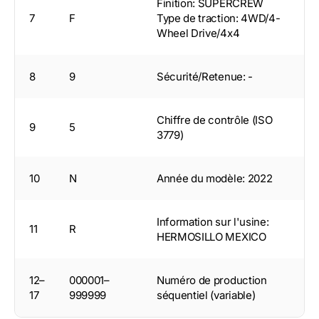
Finition: SUPERCREW
7
F
Type de traction: 4WD/4-
Wheel Drive/4x4
8
9
Sécurité/Retenue: -
Chiffre de contrôle (ISO
9
5
3779)
10
N
Année du modèle: 2022
Information sur l'usine:
11
R
HERMOSILLO MEXICO
12–
000001–
Numéro de production
17
999999
séquentiel (variable)