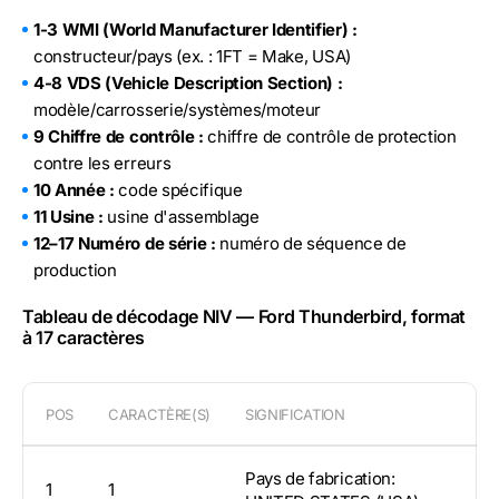
1-3 WMI (World Manufacturer Identifier) :
constructeur/pays (ex. : 1FT = Make, USA)
4-8 VDS (Vehicle Description Section) :
modèle/carrosserie/systèmes/moteur
9 Chiffre de contrôle :
chiffre de contrôle de protection
contre les erreurs
10 Année :
code spécifique
11 Usine :
usine d'assemblage
12–17 Numéro de série :
numéro de séquence de
production
Tableau de décodage NIV — Ford Thunderbird, format
à 17 caractères
POS
CARACTÈRE(S)
SIGNIFICATION
Pays de fabrication:
1
1