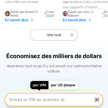
votre NIV est erroné.
apprendrez à lire correcte
nos rapports d'histori...
5 nov.
30 
Publié par Robert P.
Publié par John C.
Allred
2020
Baldwin
20
En savoir plus
En savoir plus
Voir tout
Économisez des milliers de dollars
Apprenez tout ce qu'il y a à savoir sur votre prochaine
voiture.
par VIN
par US plaque
Entrez le numéro VIN