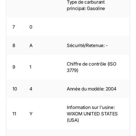
Type de carburant
principal: Gasoline
7
0
8
A
Sécurité/Retenue: -
Chiffre de contrôle (ISO
9
1
3779)
10
4
Année du modèle: 2004
Information sur l'usine:
11
Y
WIXOM UNITED STATES
(USA)