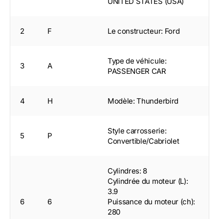
UNITED STATES (USA)
2
F
Le constructeur: Ford
Type de véhicule:
3
A
PASSENGER CAR
4
H
Modèle: Thunderbird
Style carrosserie:
5
P
Convertible/Cabriolet
Cylindres: 8
Cylindrée du moteur (L):
3.9
6
6
Puissance du moteur (ch):
280