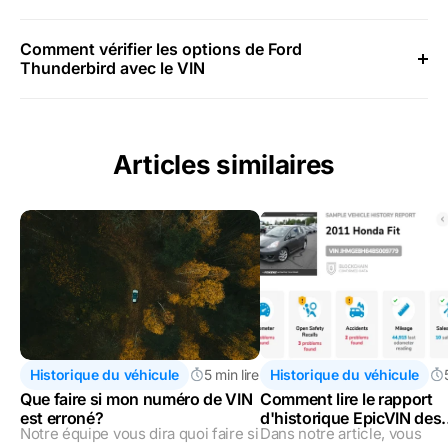
Comment vérifier les options de Ford
Thunderbird avec le VIN
Articles similaires
Historique du véhicule
5 min lire
Historique du véhicule
Que faire si mon numéro de VIN
Comment lire le rapport
est erroné?
d'historique EpicVIN des
Notre équipe vous dira quoi faire si
Dans notre article, vous
véhicules ?