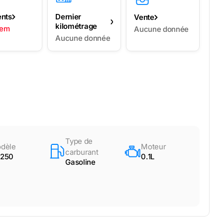
ents
Dernier
Vente
kilométrage
lem
Aucune donnée
Aucune donnée
Type de
dèle
Moteur
carburant
250
0.1L
Gasoline