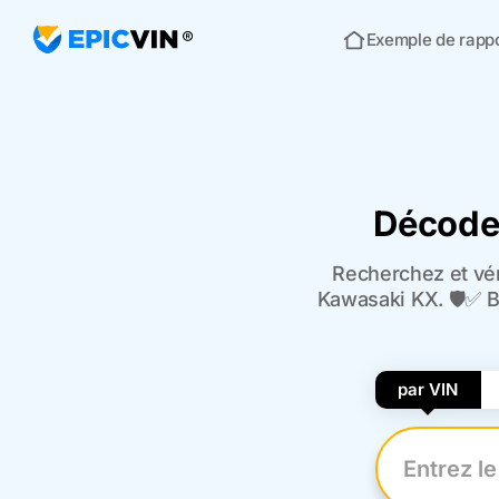
Exemple de rapp
Acceuil
Décodeu
Recherchez et vér
Kawasaki KX. 🛡️✅ B
par VIN
Entrez le n