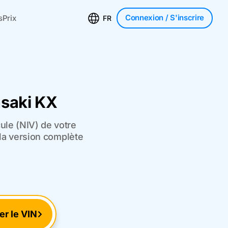
Connexion
/ S'inscrire
s
Prix
FR
asaki KX
ule (NIV) de votre
 la version complète
ier le VIN