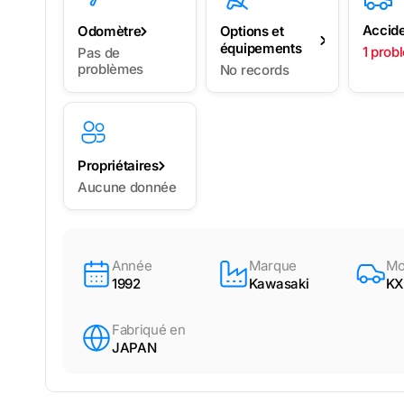
Accid
Odomètre
Options et
équipements
1 prob
Pas de
problèmes
No records
Propriétaires
Aucune donnée
Année
Marque
Mo
1992
Kawasaki
KX
Fabriqué en
JAPAN