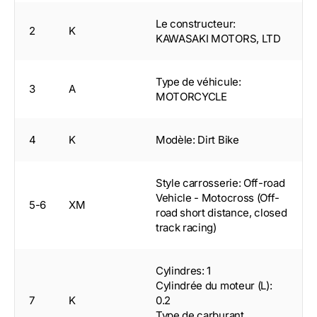
Le constructeur:
2
K
KAWASAKI MOTORS, LTD
Type de véhicule:
3
A
MOTORCYCLE
4
K
Modèle: Dirt Bike
Style carrosserie: Off-road
Vehicle - Motocross (Off-
5-6
XM
road short distance, closed
track racing)
Cylindres: 1
Cylindrée du moteur (L):
7
K
0.2
Type de carburant