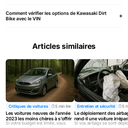
Comment vérifier les options de Kawasaki Dirt
Bike avec le VIN
Articles similaires
Critiques de voitures
5 min lire
Entretien et sécurité
5 m
Les voitures neuves de l’année
Le déploiement des airba
2023 les moins chères à s’offrir
rend-il une voiture irrépa
Si votre budget est limité, vous
Si vos airbags se sont déplo
ou peut-elle être réparée 