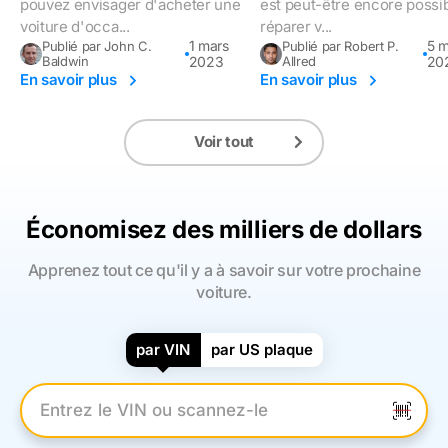
pouvez envisager d'acheter une
est peut-être encore possi
voiture d'occa...
réparer v...
1 mars
5 m
Publié par John C.
Publié par Robert P.
Baldwin
2023
Allred
20
En savoir plus
En savoir plus
Voir tout
Économisez des milliers de dollars
Apprenez tout ce qu'il y a à savoir sur votre prochaine
voiture.
par VIN
par US plaque
Entrez le numéro VIN