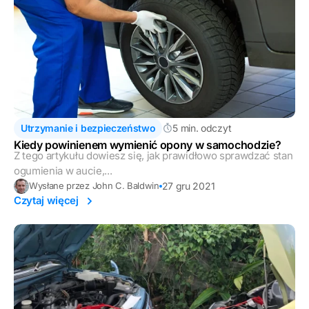
Utrzymanie i bezpieczeństwo
5 min. odczyt
Kiedy powinienem wymienić opony w samochodzie?
Z tego artykułu dowiesz się, jak prawidłowo sprawdzać stan
ogumienia w aucie,...
27 gru 2021
Wysłane przez John C. Baldwin
Czytaj więcej