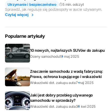
Utrzymanie i bezpieczeństwo
5 min. odczyt
Sprawdź, jak reguluje się podzespoły w aucie używanym.
Czytaj więcej
Popularne artykuły
10 nowych, najtańszych SUVów do zakupu
Oceny samochodu
19 maj 2025
Znaczenie samochodu z wadą fabryczną:
Prawa, ochrona kupującego i wskazówki
Wskazówki dot. zakupu auta
7 maj 2025
Jaki jest dobry przebieg używanego
samochodu w sprzedaży?
Wskazówki dot. zakupu auta
30 kwi 2025