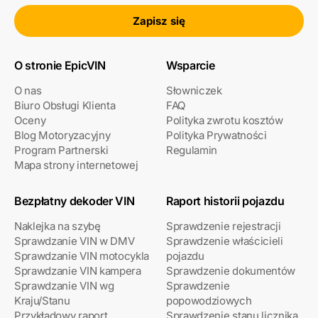
Zapisz się
O stronie EpicVIN
Wsparcie
O nas
Słowniczek
Biuro Obsługi Klienta
FAQ
Oceny
Polityka zwrotu kosztów
Blog Motoryzacyjny
Polityka Prywatności
Program Partnerski
Regulamin
Mapa strony internetowej
Bezpłatny dekoder VIN
Raport historii pojazdu
Naklejka na szybę
Sprawdzenie rejestracji
Sprawdzanie VIN w DMV
Sprawdzenie właścicieli
Sprawdzanie VIN motocykla
pojazdu
Sprawdzanie VIN kampera
Sprawdzenie dokumentów
Sprawdzanie VIN wg
Sprawdzenie
Kraju/Stanu
popowodziowych
Przykładowy raport
Sprawdzenie stanu licznika