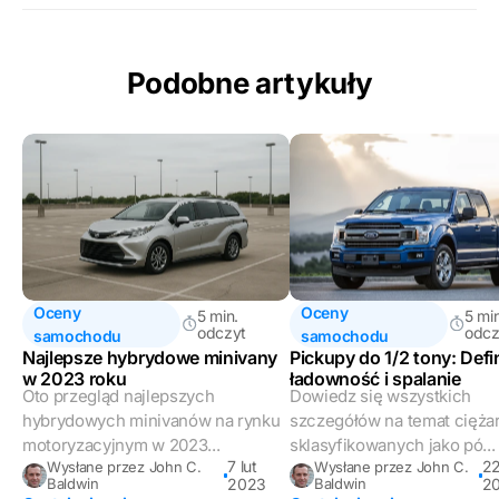
Podobne artykuły
Oceny
Oceny
5 min.
5 min
odczyt
odcz
samochodu
samochodu
Najlepsze hybrydowe minivany
Pickupy do 1/2 tony: Defin
w 2023 roku
ładowność i spalanie
Oto przegląd najlepszych
Dowiedz się wszystkich
hybrydowych minivanów na rynku
szczegółów na temat cięż
motoryzacyjnym w 2023...
sklasyfikowanych jako pó...
7 lut
22
Wysłane przez John C.
Wysłane przez John C.
Baldwin
2023
Baldwin
2