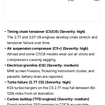
Timing chain tensioner (C5/C6) (Severity: high)
The 2.7T and 3.0T V6 engines develop chain stretch and
tensioner failure over time.
Air suspension compressor (C5+) (Severity: high)
Allroad and some C7/C8 models wear out air struts and
compressors causing sagging.
Electrical gremlins (C6) (Severity: medium)
MMI screen freezes, flickering instrument cluster, and
parasitic battery drain are reported.
Turbo failure (2.7T C5) (Severity: high)
K03 turbochargers on the C5 2.7T may fail between 80-
120k miles from oil starvation.
Carbon buildup (TFSI engines) (Severity: medium)
Direct-injection TFSI engines in C7/C8 accumulate