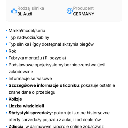
Rodzaj silnika
Producent
3L Audi
GERMANY
Marka/model/seria
Typ nadwozia/kabiny
Typ silnika i (gdy dostępna) skrzynia biegów
Rok
Fabryka montażu (11. pozycja)
Podstawowe opcje/systemy bezpieczeństwa (jeśli
zakodowane
Informacje serwisowe
Szczegółowe informacje o liczniku
: pokazuje ostatnie
znane dane o przebiegu
Kolizje
Liczba właścicieli
Statystyki sprzedaży
: pokazuje istotne historyczne
oferty sprzedaży pojazdu z aukcji i od dealerów
Zdjęcia
: w darmowym raporcie online zobaczysz