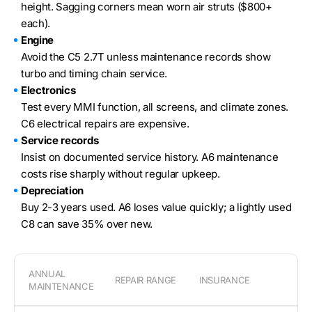
height. Sagging corners mean worn air struts ($800+
each).
Engine
Avoid the C5 2.7T unless maintenance records show
turbo and timing chain service.
Electronics
Test every MMI function, all screens, and climate zones.
C6 electrical repairs are expensive.
Service records
Insist on documented service history. A6 maintenance
costs rise sharply without regular upkeep.
Depreciation
Buy 2-3 years used. A6 loses value quickly; a lightly used
C8 can save 35% over new.
ANNUAL
REPAIR RANGE
INSURANCE
D
MAINTENANCE