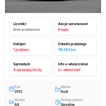
Licznik
Akcje serwisowe
Brak problemów
8 wpis
Kolizje
Ostatni przebieg
1 problem
116,553 km
Sprzedaż
Info o właścicielu
4 sprzedaż/że/ży
2+ właścicieli
Rok
Marka
2012
Audi
Model
Rodzaj paliwa
A6
Gasoline