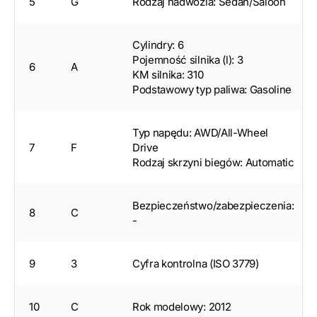
5
G
Rodzaj nadwozia: Sedan/Saloon
Cylindry: 6
Pojemność silnika (l): 3
6
A
KM silnika: 310
Podstawowy typ paliwa: Gasoline
Typ napędu: AWD/All-Wheel
7
F
Drive
Rodzaj skrzyni biegów: Automatic
Bezpieczeństwo/zabezpieczenia:
8
C
-
9
3
Cyfra kontrolna (ISO 3779)
10
C
Rok modelowy: 2012