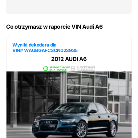
Co otrzymasz w raporcie VIN Audi A6
Wyniki dekodera dla
VIN# WAUBGAFC3CN023935
2012 AUDI A6