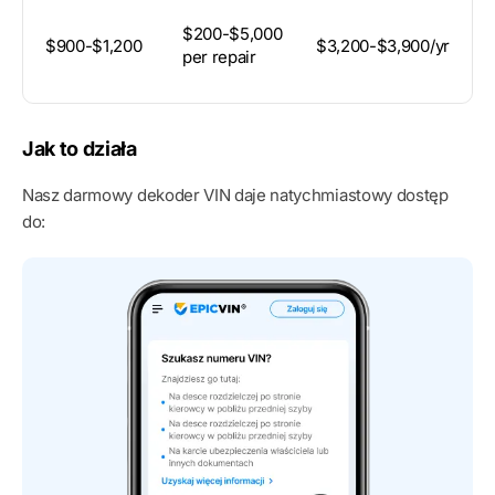
A
$200-$5,000
$900-$1,200
$3,200-$3,900/yr
6
per repair
M
Jak to działa
Nasz darmowy dekoder VIN daje natychmiastowy dostęp
do: