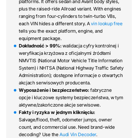
platforms. It offers sedan and Avant body styles,
plus the raised-ride Allroad variant. With engines
ranging from four-cylinders to twin-turbo V8s,
each VIN hides a different story. A
vin lookup free
tells you the exact platform, engine, and
equipment package.
Dokładność > 99%:
walidacja cyfry kontrolnej i
weryfikacja krzyżowa z oficjalnymi źródłami
NMVTIS (National Motor Vehicle Title Information
System) i NHTSA (National Highway Traffic Safety
Administration); dostępne informacje o otwartych
akcjach serwisowych producenta.
Wyposażenie i bezpieczeństwo:
fabryczne
opcje i kluczowe systemy bezpieczeństwa, w tym
aktywne/zakończone akcje serwisowe.
Fakty i ryzyka w jednym kliknięciu:
Salvage/flood, theft, odometer jumps, owner
count, and commercial use. Need brand-wide
decoding? Use the
Audi Vin Decoder
.