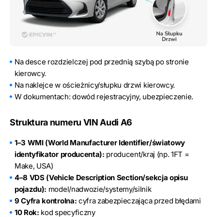
Na desce rozdzielczej pod przednią szybą po stronie
kierowcy.
Na naklejce w ościeżnicy/słupku drzwi kierowcy.
W dokumentach: dowód rejestracyjny, ubezpieczenie.
Struktura numeru VIN Audi A6
1–3 WMI (World Manufacturer Identifier/światowy
identyfikator producenta):
producent/kraj (np. 1FT =
Make, USA)
4–8 VDS (Vehicle Description Section/sekcja opisu
pojazdu):
model/nadwozie/systemy/silnik
9 Cyfra kontrolna:
cyfra zabezpieczająca przed błędami
10 Rok:
kod specyficzny