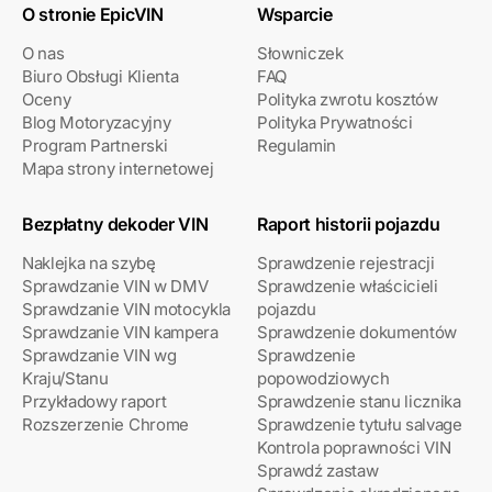
O stronie EpicVIN
Wsparcie
O nas
Słowniczek
Biuro Obsługi Klienta
FAQ
Oceny
Polityka zwrotu kosztów
Blog Motoryzacyjny
Polityka Prywatności
Program Partnerski
Regulamin
Mapa strony internetowej
Bezpłatny dekoder VIN
Raport historii pojazdu
Naklejka na szybę
Sprawdzenie rejestracji
Sprawdzanie VIN w DMV
Sprawdzenie właścicieli
Sprawdzanie VIN motocykla
pojazdu
Sprawdzanie VIN kampera
Sprawdzenie dokumentów
Sprawdzanie VIN wg
Sprawdzenie
Kraju/Stanu
popowodziowych
Przykładowy raport
Sprawdzenie stanu licznika
Rozszerzenie Chrome
Sprawdzenie tytułu salvage
Kontrola poprawności VIN
Sprawdź zastaw