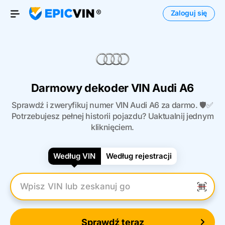
Zaloguj się
Otwórz menu
Darmowy dekoder VIN Audi A6
Sprawdź i zweryfikuj numer VIN Audi A6 za darmo. 🛡️✅
Potrzebujesz pełnej historii pojazdu? Uaktualnij jednym
kliknięciem.
Według VIN
Według rejestracji
Wpisz numer VIN
Sprawdź teraz