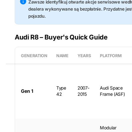
Zawsze identyfikuj otwarte akcje serwisowe wed
dealera wykonywane są bezpłatnie. Przydatne je
pojazdu.
Audi R8 – Buyer's Quick Guide
GENERATION
NAME
YEARS
PLATFORM
Type
2007-
Audi Space
Gen 1
42
2015
Frame (ASF)
Modular