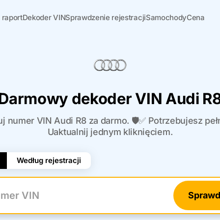
 raport
Dekoder VIN
Sprawdzenie rejestracji
Samochody
Cena
Darmowy dekoder VIN Audi R
j numer VIN Audi R8 za darmo. 🛡️✅ Potrzebujesz pełn
Uaktualnij jednym kliknięciem.
Według rejestracji
Sprawd
r VIN