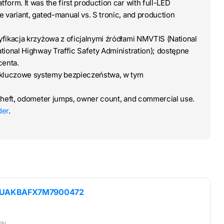
orm. It was the first production car with full-LED
 variant, gated-manual vs. S tronic, and production
ryfikacja krzyżowa z oficjalnymi źródłami NMVTIS (National
tional Highway Traffic Safety Administration); dostępne
centa.
 kluczowe systemy bezpieczeństwa, w tym
theft, odometer jumps, owner count, and commercial use.
der
.
UAKBAFX7M7900472