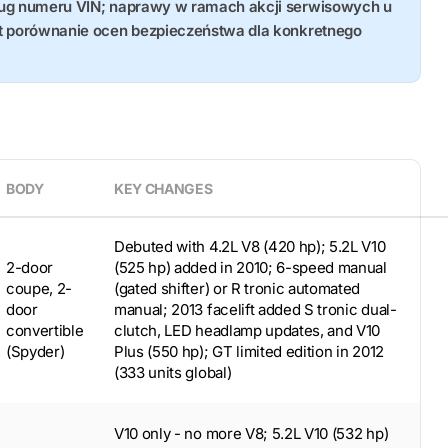
ług numeru VIN; naprawy w ramach akcji serwisowych u
st porównanie ocen bezpieczeństwa dla konkretnego
BODY
KEY CHANGES
Debuted with 4.2L V8 (420 hp); 5.2L V10
2-door
(525 hp) added in 2010; 6-speed manual
coupe, 2-
(gated shifter) or R tronic automated
door
manual; 2013 facelift added S tronic dual-
convertible
clutch, LED headlamp updates, and V10
(Spyder)
Plus (550 hp); GT limited edition in 2012
(333 units global)
V10 only - no more V8; 5.2L V10 (532 hp)