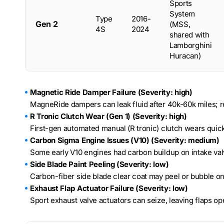
Sports
System
Type
2016-
Gen 2
(MSS,
4S
2024
shared with
Lamborghini
Huracan)
Magnetic Ride Damper Failure (Severity: high)
MagneRide dampers can leak fluid after 40k-60k miles;
R Tronic Clutch Wear (Gen 1) (Severity: high)
First-gen automated manual (R tronic) clutch wears quick
Carbon Sigma Engine Issues (V10) (Severity: medium)
Some early V10 engines had carbon buildup on intake val
Side Blade Paint Peeling (Severity: low)
Carbon-fiber side blade clear coat may peel or bubble on
Exhaust Flap Actuator Failure (Severity: low)
Sport exhaust valve actuators can seize, leaving flaps o