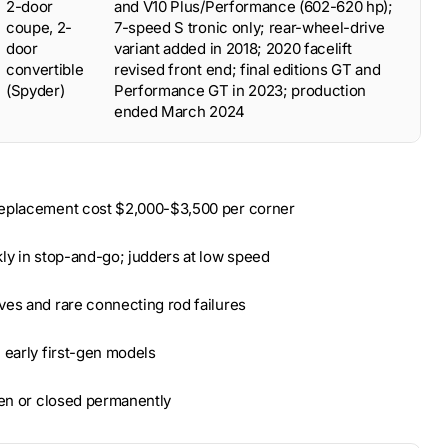
2-door
and V10 Plus/Performance (602-620 hp);
coupe, 2-
7-speed S tronic only; rear-wheel-drive
door
variant added in 2018; 2020 facelift
convertible
revised front end; final editions GT and
(Spyder)
Performance GT in 2023; production
ended March 2024
 replacement cost $2,000-$3,500 per corner
ly in stop-and-go; judders at low speed
ves and rare connecting rod failures
 early first-gen models
pen or closed permanently