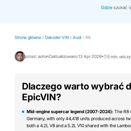
Gdzie
szukać 
Strona główna
Dekoder VIN
Audi
R8
przez: autor
Zaktualizowano 13 Apr 2026
5 min. odczy
Dlaczego warto wybrać d
EpicVIN?
Mid-engine supercar legend (2007-2024):
The R8 w
Germany, with only 44,418 units produced across two
both a 4.2L V8 and a 5.2L V10 shared with the Lambo