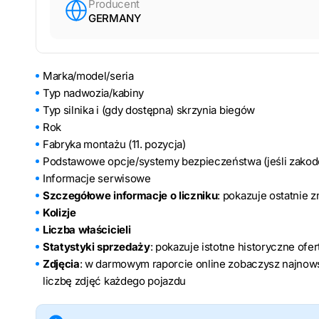
Producent
GERMANY
Marka/model/seria
Typ nadwozia/kabiny
Typ silnika i (gdy dostępna) skrzynia biegów
Rok
Fabryka montażu (11. pozycja)
Podstawowe opcje/systemy bezpieczeństwa (jeśli zako
Informacje serwisowe
Szczegółowe informacje o liczniku
: pokazuje ostatnie 
Kolizje
Liczba właścicieli
Statystyki sprzedaży
: pokazuje istotne historyczne ofe
Zdjęcia
: w darmowym raporcie online zobaczysz najnows
liczbę zdjęć każdego pojazdu