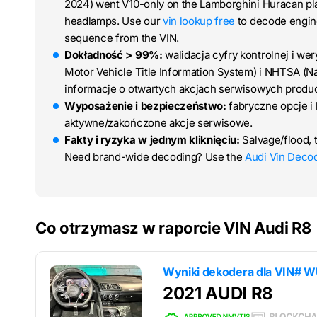
2024) went V10-only on the Lamborghini Huracan platf
headlamps. Use our
vin lookup free
to decode engine
sequence from the VIN.
Dokładność > 99%:
walidacja cyfry kontrolnej i we
Motor Vehicle Title Information System) i NHTSA (Na
informacje o otwartych akcjach serwisowych produ
Wyposażenie i bezpieczeństwo:
fabryczne opcje i
aktywne/zakończone akcje serwisowe.
Fakty i ryzyka w jednym kliknięciu:
Salvage/flood, 
Need brand-wide decoding? Use the
Audi Vin Deco
Co otrzymasz w raporcie VIN Audi R8
Wyniki dekodera dla
VIN# W
2021 AUDI R8