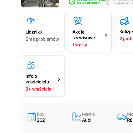
Kolizje
Licznik
Akcje
serwisowe
2 pro
Brak problemów
1 wpisy
Info o
właścicielu
2+ właścicieli
Rok
Marka
Mo
2021
Audi
R8