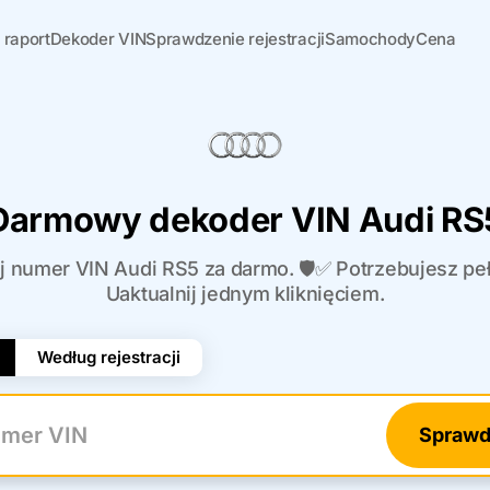
 raport
Dekoder VIN
Sprawdzenie rejestracji
Samochody
Cena
Darmowy dekoder VIN Audi RS
j numer VIN Audi RS5 za darmo. 🛡️✅ Potrzebujesz pełn
Uaktualnij jednym kliknięciem.
Według rejestracji
Sprawd
r VIN