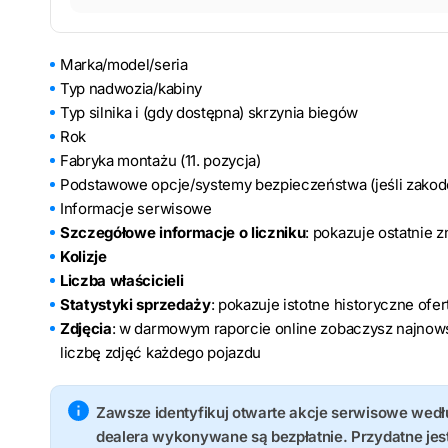
Marka/model/seria
Typ nadwozia/kabiny
Typ silnika i (gdy dostępna) skrzynia biegów
Rok
Fabryka montażu (11. pozycja)
Podstawowe opcje/systemy bezpieczeństwa (jeśli zako
Informacje serwisowe
Szczegółowe informacje o liczniku
: pokazuje ostatnie 
Kolizje
Liczba właścicieli
Statystyki sprzedaży
: pokazuje istotne historyczne ofe
Zdjęcia
: w darmowym raporcie online zobaczysz najnows
liczbę zdjęć każdego pojazdu
Zawsze identyfikuj otwarte akcje serwisowe wed
dealera wykonywane są bezpłatnie. Przydatne je