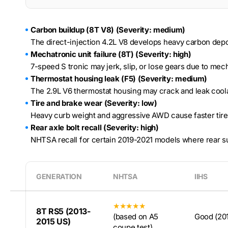
Carbon buildup (8T V8) (Severity: medium)
The direct-injection 4.2L V8 develops heavy carbon depos
Mechatronic unit failure (8T) (Severity: high)
7-speed S tronic may jerk, slip, or lose gears due to mec
Thermostat housing leak (F5) (Severity: medium)
The 2.9L V6 thermostat housing may crack and leak coola
Tire and brake wear (Severity: low)
Heavy curb weight and aggressive AWD cause faster tir
Rear axle bolt recall (Severity: high)
NHTSA recall for certain 2019-2021 models where rear s
GENERATION
NHTSA
IIHS
★★★★★
8T RS5 (2013-
(based on A5
Good (201
2015 US)
coupe test)