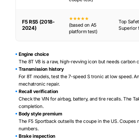
★★★★★
F5 RS5 (2018-
Top Safet
(based on A5
2024)
Superior 
platform test)
Engine choice
The 8T V8 is a raw, high-revving icon but needs carbon c
Transmission history
For 8T models, test the 7-speed S tronic at low speed. A
mechatronic repair.
Recall verification
Check the VIN for airbag, battery, and tire recalls. The Taka
completion.
Body style premium
The F5 Sportback outsells the coupe in the US. Coupes ma
numbers.
Brake inspection