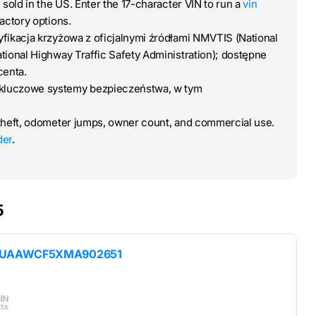
 sold in the US. Enter the 17-character VIN to run a
vin
actory options.
ryfikacja krzyżowa z oficjalnymi źródłami NMVTIS (National
tional Highway Traffic Safety Administration); dostępne
centa.
 kluczowe systemy bezpieczeństwa, w tym
theft, odometer jumps, owner count, and commercial use.
der
.
5
WUAAWCF5XMA902651