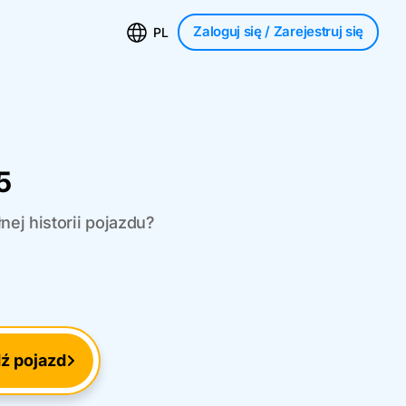
Zaloguj się
/ Zarejestruj się
PL
5
ej historii pojazdu?
ź pojazd