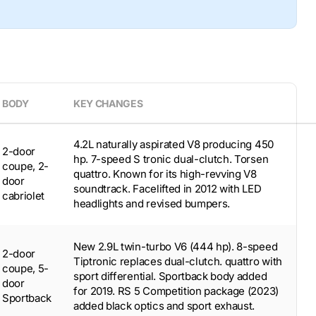
BODY
KEY CHANGES
4.2L naturally aspirated V8 producing 450
2-door
hp. 7-speed S tronic dual-clutch. Torsen
coupe, 2-
quattro. Known for its high-revving V8
door
soundtrack. Facelifted in 2012 with LED
cabriolet
headlights and revised bumpers.
New 2.9L twin-turbo V6 (444 hp). 8-speed
2-door
Tiptronic replaces dual-clutch. quattro with
coupe, 5-
sport differential. Sportback body added
door
for 2019. RS 5 Competition package (2023)
Sportback
added black optics and sport exhaust.