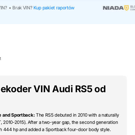
VIN?
•
Brak VIN?
Kup pakiet raportów
t
ekoder VIN Audi RS5 od
e and Sportback:
The RS5 debuted in 2010 with a naturally
T, 2010-2015). After a two-year gap, the second generation
th 444 hp and added a Sportback four-door body style.