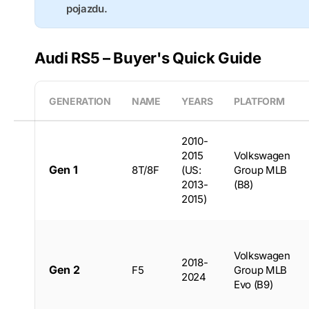
pojazdu.
Audi RS5 – Buyer's Quick Guide
GENERATION
NAME
YEARS
PLATFORM
2010-
2015
Volkswagen
Gen 1
8T/8F
(US:
Group MLB
2013-
(B8)
2015)
Volkswagen
2018-
Gen 2
F5
Group MLB
2024
Evo (B9)