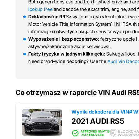
Both generations use quattro all-wheel drive and are
lookup free
and decode the exact trim, engine, and f
Dokładność > 99%:
walidacja cyfry kontrolnej i we
Motor Vehicle Title Information System) i NHTSA (Na
informacje o otwartych akcjach serwisowych produ
Wyposażenie i bezpieczeństwo:
fabryczne opcje i
aktywne/zakończone akcje serwisowe.
Fakty i ryzyka w jednym kliknięciu:
Salvage/flood, 
Need brand-wide decoding? Use the
Audi Vin Deco
Co otrzymasz w raporcie VIN Audi RS
Wyniki dekodera dla
VIN# 
2021 AUDI RS5