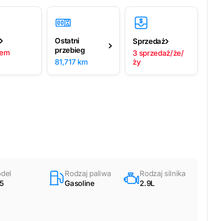
Ostatni
Sprzedaż
przebieg
lem
3 sprzedaż/że/
81,717 km
ży
del
Rodzaj paliwa
Rodzaj silnika
5
Gasoline
2.9L