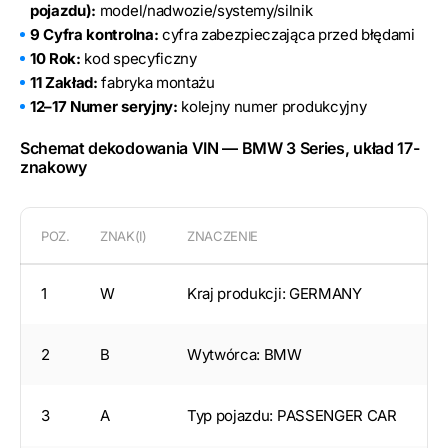
pojazdu):
model/nadwozie/systemy/silnik
9 Cyfra kontrolna:
cyfra zabezpieczająca przed błędami
10 Rok:
kod specyficzny
11 Zakład:
fabryka montażu
12–17 Numer seryjny:
kolejny numer produkcyjny
Schemat dekodowania VIN — BMW 3 Series, układ 17-
znakowy
POZ.
ZNAK(I)
ZNACZENIE
1
W
Kraj produkcji: GERMANY
2
B
Wytwórca: BMW
3
A
Typ pojazdu: PASSENGER CAR