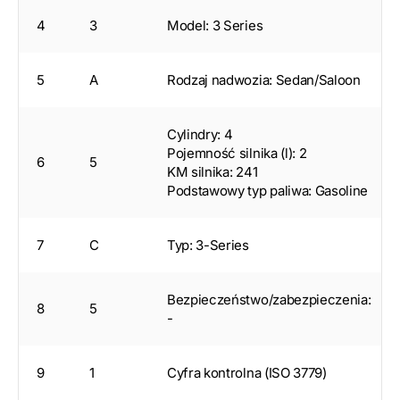
4
3
Model: 3 Series
5
A
Rodzaj nadwozia: Sedan/Saloon
Cylindry: 4
Pojemność silnika (l): 2
6
5
KM silnika: 241
Podstawowy typ paliwa: Gasoline
7
C
Typ: 3-Series
Bezpieczeństwo/zabezpieczenia:
8
5
-
9
1
Cyfra kontrolna (ISO 3779)