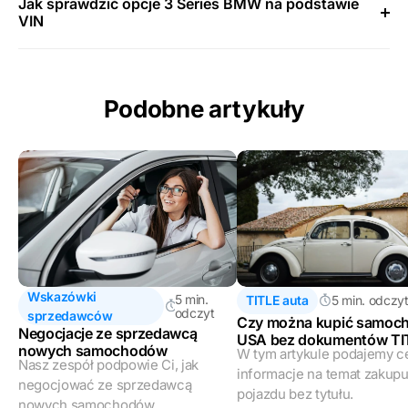
Jak sprawdzić opcje 3 Series BMW na podstawie
VIN
Podobne artykuły
Wskazówki
5 min.
TITLE auta
5 min. odczy
odczyt
sprzedawców
Czy można kupić samoch
Negocjacje ze sprzedawcą
USA bez dokumentów TI
nowych samochodów
W tym artykule podajemy 
Nasz zespół podpowie Ci, jak
informacje na temat zakup
negocjować ze sprzedawcą
pojazdu bez tytułu.
nowych samochodów.