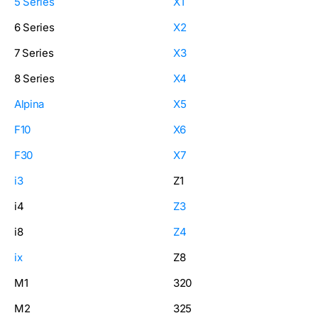
5 Series
X1
6 Series
X2
7 Series
X3
8 Series
X4
Alpina
X5
F10
X6
F30
X7
i3
Z1
i4
Z3
i8
Z4
ix
Z8
M1
320
M2
325