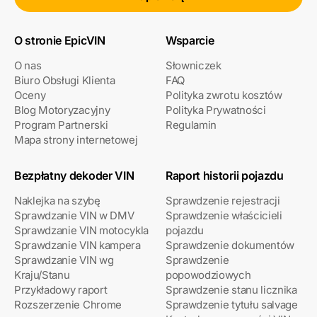
O stronie EpicVIN
Wsparcie
O nas
Słowniczek
Biuro Obsługi Klienta
FAQ
Oceny
Polityka zwrotu kosztów
Blog Motoryzacyjny
Polityka Prywatności
Program Partnerski
Regulamin
Mapa strony internetowej
Bezpłatny dekoder VIN
Raport historii pojazdu
Naklejka na szybę
Sprawdzenie rejestracji
Sprawdzanie VIN w DMV
Sprawdzenie właścicieli
Sprawdzanie VIN motocykla
pojazdu
Sprawdzanie VIN kampera
Sprawdzenie dokumentów
Sprawdzanie VIN wg
Sprawdzenie
Kraju/Stanu
popowodziowych
Przykładowy raport
Sprawdzenie stanu licznika
Rozszerzenie Chrome
Sprawdzenie tytułu salvage