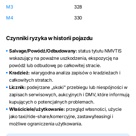
M3
328
M4
330
Czynniki ryzyka w historii pojazdu
Salvage/Powódź/Odbudowany:
status tytułu NMVTIS
wskazujący na poważne uszkodzenia, ekspozycję na
powódź lub odbudowę po całkowitej stracie.
Kradzież:
wiarygodna analiza zapisów o kradzieżach i
całkowitych stratach.
Licznik:
podejrzane „skoki" przebiegu lub niespójności w
zapisach serwisowych, aukcyjnych i DMV, które informują
kupujących o potencjalnych problemach.
Właściciele/użytkowanie:
przegląd własności, użycie
jako taxi/ride-share/komercyjne, zastawy/leasingi i
możliwe ograniczenia użytkowania.