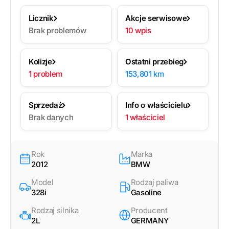
Licznik
Akcje serwisowe
Brak problemów
10 wpis
Kolizje
Ostatni przebieg
1 problem
153,801 km
Sprzedaż
Info o właścicielu
Brak danych
1 właściciel
Rok
Marka
2012
BMW
Model
Rodzaj paliwa
328i
Gasoline
Rodzaj silnika
Producent
2L
GERMANY