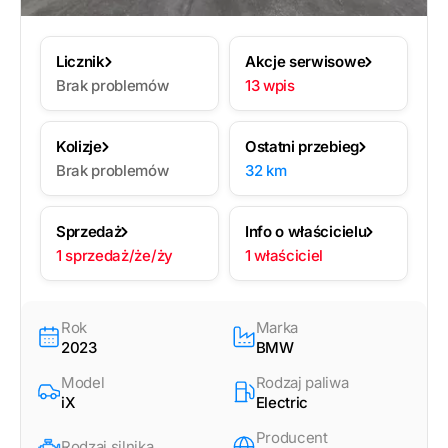
Licznik
Akcje serwisowe
Brak problemów
13 wpis
Kolizje
Ostatni przebieg
Brak problemów
32 km
Sprzedaż
Info o właścicielu
1 sprzedaż/że/ży
1 właściciel
Rok
Marka
2023
BMW
Model
Rodzaj paliwa
iX
Electric
Producent
Rodzaj silnika