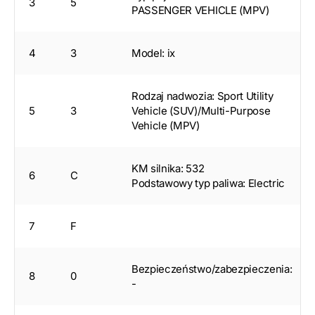
3
5
PASSENGER VEHICLE (MPV)
4
3
Model: ix
Rodzaj nadwozia: Sport Utility
5
3
Vehicle (SUV)/Multi-Purpose
Vehicle (MPV)
KM silnika: 532
6
C
Podstawowy typ paliwa: Electric
7
F
Bezpieczeństwo/zabezpieczenia:
8
0
-