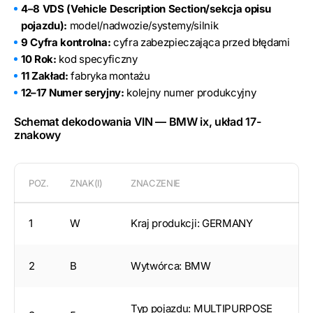
4–8 VDS (Vehicle Description Section/sekcja opisu
pojazdu):
model/nadwozie/systemy/silnik
9 Cyfra kontrolna:
cyfra zabezpieczająca przed błędami
10 Rok:
kod specyficzny
11 Zakład:
fabryka montażu
12–17 Numer seryjny:
kolejny numer produkcyjny
Schemat dekodowania VIN — BMW ix, układ 17-
znakowy
POZ.
ZNAK(I)
ZNACZENIE
1
W
Kraj produkcji: GERMANY
2
B
Wytwórca: BMW
Typ pojazdu: MULTIPURPOSE