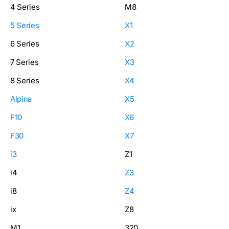
4 Series
M8
5 Series
X1
6 Series
X2
7 Series
X3
8 Series
X4
Alpina
X5
F10
X6
F30
X7
i3
Z1
i4
Z3
i8
Z4
ix
Z8
M1
320