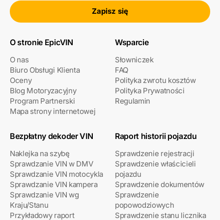
Zapisz się
O stronie EpicVIN
Wsparcie
O nas
Słowniczek
Biuro Obsługi Klienta
FAQ
Oceny
Polityka zwrotu kosztów
Blog Motoryzacyjny
Polityka Prywatności
Program Partnerski
Regulamin
Mapa strony internetowej
Bezpłatny dekoder VIN
Raport historii pojazdu
Naklejka na szybę
Sprawdzenie rejestracji
Sprawdzanie VIN w DMV
Sprawdzenie właścicieli
Sprawdzanie VIN motocykla
pojazdu
Sprawdzanie VIN kampera
Sprawdzenie dokumentów
Sprawdzanie VIN wg
Sprawdzenie
Kraju/Stanu
popowodziowych
Przykładowy raport
Sprawdzenie stanu licznika