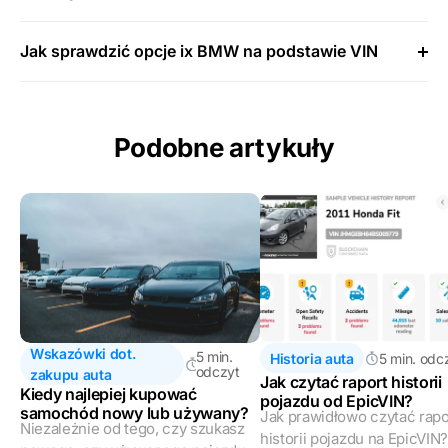
Jak sprawdzić opcje ix BMW na podstawie VIN
Podobne artykuły
Wskazówki dot.
5 min.
Historia auta
5 min. odc
odczyt
zakupu auta
Jak czytać raport historii
Kiedy najlepiej kupować
pojazdu od EpicVIN?
samochód nowy lub używany?
Jak prawidłowo czytać rapo
Niezależnie od tego, czy szukasz
historii pojazdu na EpicVIN