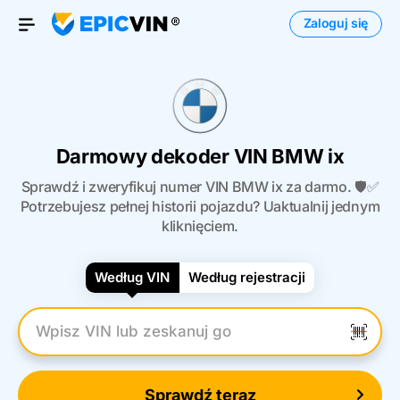
Zaloguj się
Otwórz menu
Darmowy dekoder VIN BMW ix
Sprawdź i zweryfikuj numer VIN BMW ix za darmo. 🛡️✅
Potrzebujesz pełnej historii pojazdu? Uaktualnij jednym
kliknięciem.
Według VIN
Według rejestracji
Wpisz numer VIN
Sprawdź teraz