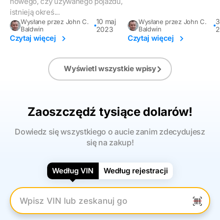
nowego, czy używanego pojazdu,
istnieją okreś...
10 maj
3
Wysłane przez John C.
Wysłane przez John C.
Baldwin
2023
Baldwin
2
Czytaj więcej
Czytaj więcej
Wyświetl wszystkie wpisy
Zaoszczędź tysiące dolarów!
Dowiedz się wszystkiego o aucie zanim zdecydujesz
się na zakup!
Według VIN
Według rejestracji
Wpisz numer VIN