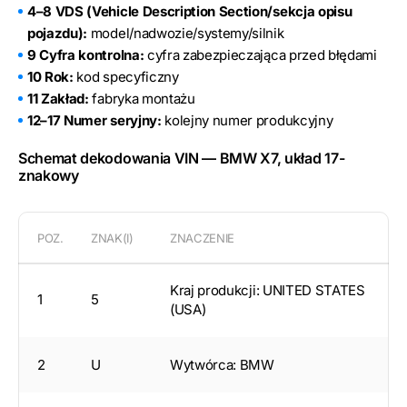
4–8 VDS (Vehicle Description Section/sekcja opisu
pojazdu):
model/nadwozie/systemy/silnik
9 Cyfra kontrolna:
cyfra zabezpieczająca przed błędami
10 Rok:
kod specyficzny
11 Zakład:
fabryka montażu
12–17 Numer seryjny:
kolejny numer produkcyjny
Schemat dekodowania VIN — BMW X7, układ 17-
znakowy
POZ.
ZNAK(I)
ZNACZENIE
Kraj produkcji: UNITED STATES
1
5
(USA)
2
U
Wytwórca: BMW