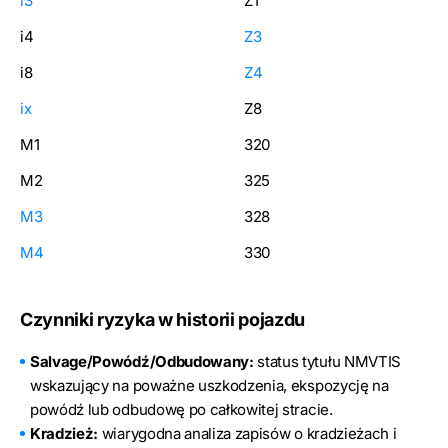
i3
Z1
i4
Z3
i8
Z4
ix
Z8
M1
320
M2
325
M3
328
M4
330
Czynniki ryzyka w historii pojazdu
Salvage/Powódź/Odbudowany:
status tytułu NMVTIS
wskazujący na poważne uszkodzenia, ekspozycję na
powódź lub odbudowę po całkowitej stracie.
Kradzież:
wiarygodna analiza zapisów o kradzieżach i