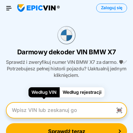
Zaloguj się
Otwórz menu
Darmowy dekoder VIN BMW X7
Sprawdź i zweryfikuj numer VIN BMW X7 za darmo. 🛡️✅
Potrzebujesz pełnej historii pojazdu? Uaktualnij jednym
kliknięciem.
Według VIN
Według rejestracji
Wpisz numer VIN
Sprawdź teraz