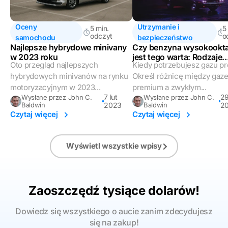
Oceny
Utrzymanie i
5 min.
5
odczyt
o
samochodu
bezpieczeństwo
Najlepsze hybrydowe minivany
Czy benzyna wysokookt
w 2023 roku
jest tego warta: Rodzaje
Oto przegląd najlepszych
Kiedy potrzebujesz gazu p
benzyny w samochodac
hybrydowych minivanów na rynku
Określ różnicę między gaz
motoryzacyjnym w 2023...
premium a zwykłym...
7 lut
29
Wysłane przez John C.
Wysłane przez John C.
Baldwin
2023
Baldwin
2
Czytaj więcej
Czytaj więcej
Wyświetl wszystkie wpisy
Zaoszczędź tysiące dolarów!
Dowiedz się wszystkiego o aucie zanim zdecydujesz
się na zakup!