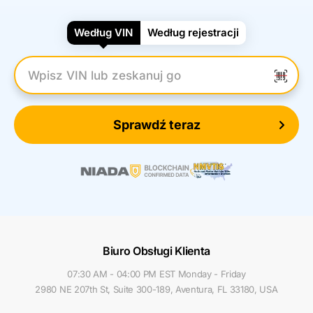
Według VIN
Według rejestracji
Wpisz numer VIN
Sprawdź teraz
Biuro Obsługi Klienta
07:30 AM - 04:00 PM EST Monday - Friday
2980 NE 207th St, Suite 300-189, Aventura, FL 33180, USA