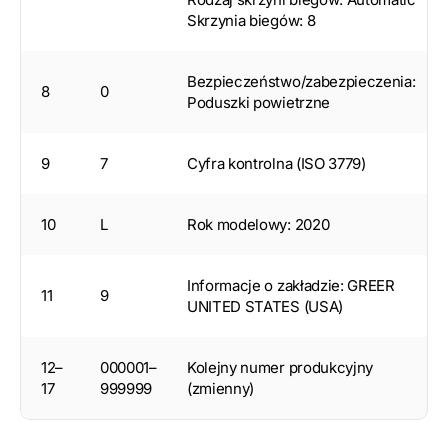
Skrzynia biegów: 8
Bezpieczeństwo/zabezpieczenia:
8
0
Poduszki powietrzne
9
7
Cyfra kontrolna (ISO 3779)
10
L
Rok modelowy: 2020
Informacje o zakładzie: GREER
11
9
UNITED STATES (USA)
12–
000001–
Kolejny numer produkcyjny
17
999999
(zmienny)