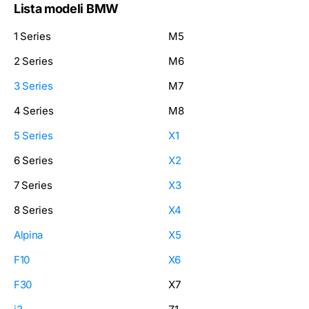
Lista modeli BMW
1 Series
M5
2 Series
M6
3 Series
M7
4 Series
M8
5 Series
X1
6 Series
X2
7 Series
X3
8 Series
X4
Alpina
X5
F10
X6
F30
X7