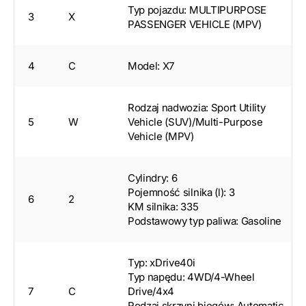
Typ pojazdu: MULTIPURPOSE
3
X
PASSENGER VEHICLE (MPV)
4
C
Model: X7
Rodzaj nadwozia: Sport Utility
5
W
Vehicle (SUV)/Multi-Purpose
Vehicle (MPV)
Cylindry: 6
Pojemność silnika (l): 3
6
2
KM silnika: 335
Podstawowy typ paliwa: Gasoline
Typ: xDrive40i
Typ napędu: 4WD/4-Wheel
7
C
Drive/4x4
Rodzaj skrzyni biegów: Automatic