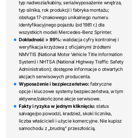
typ nadwozia/kabiny, seria/wyposażenie wnętrza,
typ silnika, rok produkcji i fabryka montażu;
obsługa 17-znakowego unikalnego numeru
identyfikacyjnego pojazdu (od 1981 r.) dla
wszystkich modeli Mercedes-Benz Sprinter.
Dokładność > 99%:
walidacja cyfry kontrolnej i
weryfikacja krzyżowa z oficjalnymi źródłami
NMVTIS (National Motor Vehicle Title Information
System) i NHTSA (National Highway Traffic Safety
Administration); dostępne informacje o otwartych
akcjach serwisowych producenta.
Wyposażenie i bezpieczeństwo:
fabryczne
opcje i kluczowe systemy bezpieczeństwa, w tym
aktywne/zakończone akcje serwisowe.
Fakty i ryzyka w jednym kliknięciu:
status
salvage/po powodzi, kradzież, skoki licznika,
liczba właścicieli i użycie komercyjne. Nie kupisz
samochodu z „brudną" przeszłością.