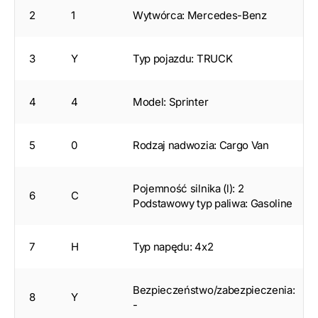
2
1
Wytwórca: Mercedes-Benz
3
Y
Typ pojazdu: TRUCK
4
4
Model: Sprinter
5
0
Rodzaj nadwozia: Cargo Van
Pojemność silnika (l): 2
6
C
Podstawowy typ paliwa: Gasoline
7
H
Typ napędu: 4x2
Bezpieczeństwo/zabezpieczenia:
8
Y
-