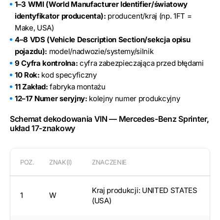
1–3 WMI (World Manufacturer Identifier/światowy
identyfikator producenta):
producent/kraj (np. 1FT =
Make, USA)
4–8 VDS (Vehicle Description Section/sekcja opisu
pojazdu):
model/nadwozie/systemy/silnik
9 Cyfra kontrolna:
cyfra zabezpieczająca przed błędami
10 Rok:
kod specyficzny
11 Zakład:
fabryka montażu
12–17 Numer seryjny:
kolejny numer produkcyjny
Schemat dekodowania VIN — Mercedes-Benz Sprinter,
układ 17-znakowy
POZ.
ZNAK(I)
ZNACZENIE
Kraj produkcji: UNITED STATES
1
W
(USA)