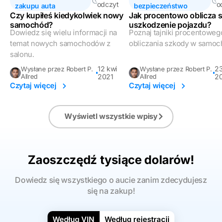
odczyt
o
zakupu auta
bezpieczeństwo
Czy kupiłeś kiedykolwiek nowy
Jak procentowo oblicza s
samochód?
uszkodzenie pojazdu?
Dowiedz się wielu informacji na
Poznaj tajniki procentoweg
temat nowych samochodów z
obliczania szkody w samoc
salonu.
12 kwi
2
Wysłane przez Robert P.
Wysłane przez Robert P.
Allred
2021
Allred
2
Czytaj więcej
Czytaj więcej
Wyświetl wszystkie wpisy
Zaoszczędź tysiące dolarów!
Dowiedz się wszystkiego o aucie zanim zdecydujesz
się na zakup!
Według VIN
Według rejestracji