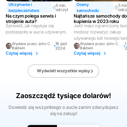
Utrzymanie i
Oceny
5 min.
5 min
odczyt
odcz
bezpieczeństwo
samochodu
Na czym polega serwis i
Najtańsze samochody do
strojenie auta?
kupienia w 2023 roku
Sprawdź, jak reguluje się
Jeśli masz ograniczony bud
podzespoły w aucie używanym.
możesz rozważyć zakup
używanego lub nowego tani.
16 paź
1
Wysłane przez John C.
Wysłane przez John C.
Baldwin
2024
Baldwin
Czytaj więcej
Czytaj więcej
Wyświetl wszystkie wpisy
Zaoszczędź tysiące dolarów!
Dowiedz się wszystkiego o aucie zanim zdecydujesz
się na zakup!