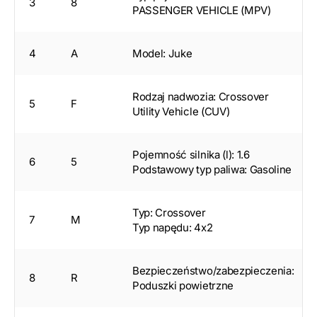
3
8
PASSENGER VEHICLE (MPV)
4
A
Model: Juke
Rodzaj nadwozia: Crossover
5
F
Utility Vehicle (CUV)
Pojemność silnika (l): 1.6
6
5
Podstawowy typ paliwa: Gasoline
Typ: Crossover
7
M
Typ napędu: 4x2
Bezpieczeństwo/zabezpieczenia:
8
R
Poduszki powietrzne