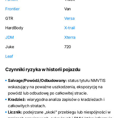
Frontier
Van
GTR
Versa
HardBody
X-trail
JDM
Xterra
Juke
720
Leaf
Czynniki ryzyka w historii pojazdu
Salvage/Powódź/Odbudowany:
status tytułu NMVTIS
wskazujący na poważne uszkodzenia, ekspozycję na
powódź lub odbudowę po całkowitej stracie.
Kradzież:
wiarygodna analiza zapisów o kradzieżach i
całkowitych stratach.
Licznik:
podejrzane „skoki" przebiegu lub niespójności w