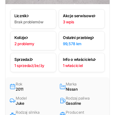
Licznik
Akcje serwisowe
Brak problemów
3 wpis
Kolizje
Ostatni przebieg
2 problemy
99,578 km
Sprzedaż
Info o właścicielu
1 sprzedaż/że/ży
1 właściciel
Rok
Marka
2011
Nissan
Model
Rodzaj paliwa
Juke
Gasoline
Rodzaj silnika
Producent