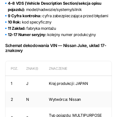
4–8 VDS (Vehicle Description Section/sekcja opisu
pojazdu):
model/nadwozie/systemy/silnik
9 Cyfra kontrolna:
cyfra zabezpieczająca przed błędami
10 Rok:
kod specyficzny
11 Zakład:
fabryka montażu
12–17 Numer seryjny:
kolejny numer produkcyjny
Schemat dekodowania VIN — Nissan Juke, układ 17-
znakowy
POZ.
ZNAK(I)
ZNACZENIE
1
J
Kraj produkcji: JAPAN
2
N
Wytwórca: Nissan
Typ pojazdu: MULTIPURPOSE