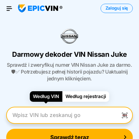
Zaloguj się
Otwórz menu
Darmowy dekoder VIN Nissan Juke
Sprawdź i zweryfikuj numer VIN Nissan Juke za darmo.
🛡️✅ Potrzebujesz pełnej historii pojazdu? Uaktualnij
jednym kliknięciem.
Według VIN
Według rejestracji
Wpisz numer VIN
Sprawdź teraz