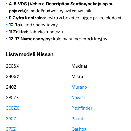
4–8 VDS (Vehicle Description Section/sekcja opisu
pojazdu):
model/nadwozie/systemy/silnik
9 Cyfra kontrolna:
cyfra zabezpieczająca przed błędami
10 Rok:
kod specyficzny
11 Zakład:
fabryka montażu
12–17 Numer seryjny:
kolejny numer produkcyjny
Lista modeli Nissan
200SX
Maxima
240SX
Micra
240Z
Murano
280ZX
Navara
300ZX
Pathfinder
350Z
Patrol
370Z
Qashqai