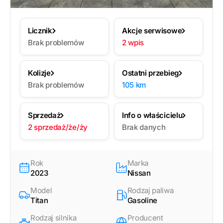
Licznik
Akcje serwisowe
Brak problemów
2 wpis
Kolizje
Ostatni przebieg
Brak problemów
105 km
Sprzedaż
Info o właścicielu
2 sprzedaż/że/ży
Brak danych
Rok
Marka
2023
Nissan
Model
Rodzaj paliwa
Titan
Gasoline
Rodzaj silnika
Producent