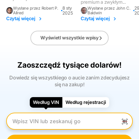
premium a zwykłym...
8 sty
29
Wysłane przez Robert P.
Wysłane przez John C.
Allred
2025
Baldwin
2
Czytaj więcej
Czytaj więcej
Wyświetl wszystkie wpisy
Zaoszczędź tysiące dolarów!
Dowiedz się wszystkiego o aucie zanim zdecydujesz
się na zakup!
Według VIN
Według rejestracji
Wpisz numer VIN