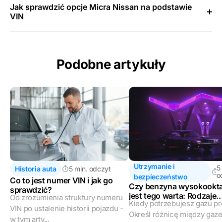
Jak sprawdzić opcje Micra Nissan na podstawie
VIN
Podobne artykuły
Utrzymanie i
5
Historia auta
5 min. odczyt
o
bezpieczeństwo
Co to jest numer VIN i jak go
Czy benzyna wysokookt
sprawdzić?
jest tego warta: Rodzaje
Od zrozumienia struktury numeru
Kiedy potrzebujesz gazu p
benzyny w samochodac
VIN po ustalenie historii pojazdu -
Określ różnicę między gaz
w tym arty...