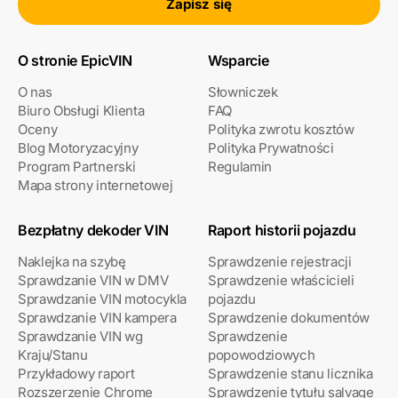
Zapisz się
O stronie EpicVIN
Wsparcie
O nas
Słowniczek
Biuro Obsługi Klienta
FAQ
Oceny
Polityka zwrotu kosztów
Blog Motoryzacyjny
Polityka Prywatności
Program Partnerski
Regulamin
Mapa strony internetowej
Bezpłatny dekoder VIN
Raport historii pojazdu
Naklejka na szybę
Sprawdzenie rejestracji
Sprawdzanie VIN w DMV
Sprawdzenie właścicieli
Sprawdzanie VIN motocykla
pojazdu
Sprawdzanie VIN kampera
Sprawdzenie dokumentów
Sprawdzanie VIN wg
Sprawdzenie
Kraju/Stanu
popowodziowych
Przykładowy raport
Sprawdzenie stanu licznika
Rozszerzenie Chrome
Sprawdzenie tytułu salvage