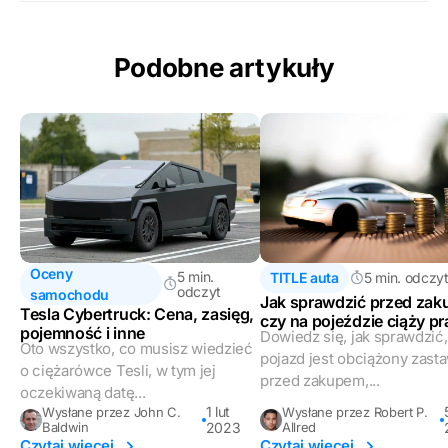
Podobne artykuły
Oceny
5 min.
TITLE auta
5 min. odczy
odczyt
samochodu
Jak sprawdzić przed zak
Tesla Cybertruck: Cena, zasięg,
czy na pojeździe ciąży p
pojemność i inne
Dowiedz się, jak sprawdzić,
zastawu?
Oto wszystko, co musisz wiedzieć
pojazd jest obciążony zas
o ciężarówce Tesli, w tym jej
przed zakupem,...
oczekiwaną datę...
1 lut
Wysłane przez John C.
Wysłane przez Robert P.
Baldwin
2023
Allred
Czytaj więcej
Czytaj więcej