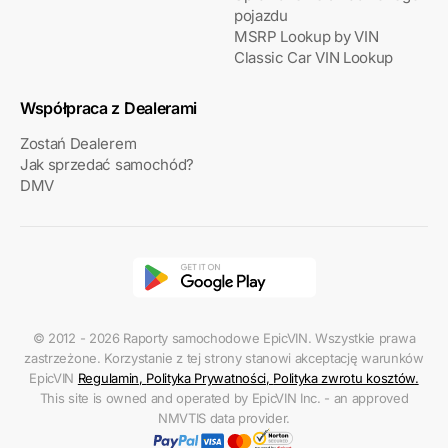
pojazdu
MSRP Lookup by VIN
Classic Car VIN Lookup
Współpraca z Dealerami
Zostań Dealerem
Jak sprzedać samochód?
DMV
© 2012 - 2026 Raporty samochodowe EpicVIN. Wszystkie prawa
zastrzeżone. Korzystanie z tej strony stanowi akceptację warunków
EpicVIN
Regulamin
,
Polityka Prywatności
,
Polityka zwrotu kosztów
.
This site is owned and operated by EpicVIN Inc. - an approved
NMVTIS data provider.