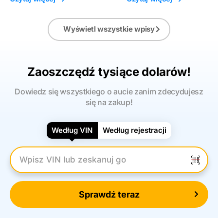
Wyświetl wszystkie wpisy
Zaoszczędź tysiące dolarów!
Dowiedz się wszystkiego o aucie zanim zdecydujesz
się na zakup!
Według VIN
Według rejestracji
Wpisz numer VIN
Sprawdź teraz