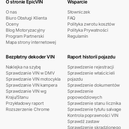
O stronie EpicVIN
Wsparcie
O nas
Słowniczek
Biuro Obsługi Klienta
FAQ
Oceny
Polityka zwrotu kosztów
Blog Motoryzacyjny
Polityka Prywatności
Program Partnerski
Regulamin
Mapa strony internetowej
Bezpłatny dekoder VIN
Raport historii pojazdu
Naklejka na szybę
Sprawdzenie rejestracji
Sprawdzanie VIN w DMV
Sprawdzenie właścicieli
Sprawdzanie VIN motocykla
pojazdu
Sprawdzanie VIN kampera
Sprawdzenie dokumentów
Sprawdzanie VIN wg
Sprawdzenie
Kraju/Stanu
popowodziowych
Przykładowy raport
Sprawdzenie stanu licznika
Rozszerzenie Chrome
Sprawdzenie tytułu salvage
Kontrola poprawności VIN
Sprawdź zastaw
Sprawdzenie skradzionego