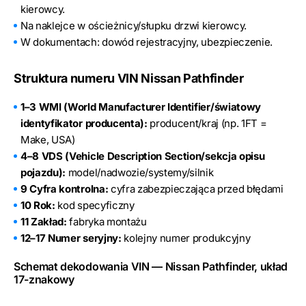
kierowcy.
Na naklejce w ościeżnicy/słupku drzwi kierowcy.
W dokumentach: dowód rejestracyjny, ubezpieczenie.
Struktura numeru VIN Nissan Pathfinder
1–3 WMI (World Manufacturer Identifier/światowy
identyfikator producenta):
producent/kraj (np. 1FT =
Make, USA)
4–8 VDS (Vehicle Description Section/sekcja opisu
pojazdu):
model/nadwozie/systemy/silnik
9 Cyfra kontrolna:
cyfra zabezpieczająca przed błędami
10 Rok:
kod specyficzny
11 Zakład:
fabryka montażu
12–17 Numer seryjny:
kolejny numer produkcyjny
Schemat dekodowania VIN — Nissan Pathfinder, układ
17-znakowy