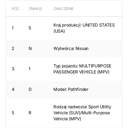
POZ.
ZNAK(I)
ZNACZENIE
Kraj produkcji: UNITED STATES
1
5
(USA)
2
N
Wytwórca: Nissan
Typ pojazdu: MULTIPURPOSE
3
1
PASSENGER VEHICLE (MPV)
4
D
Model: Pathfinder
Rodzaj nadwozia: Sport Utility
5
R
Vehicle (SUV)/Multi-Purpose
Vehicle (MPV)