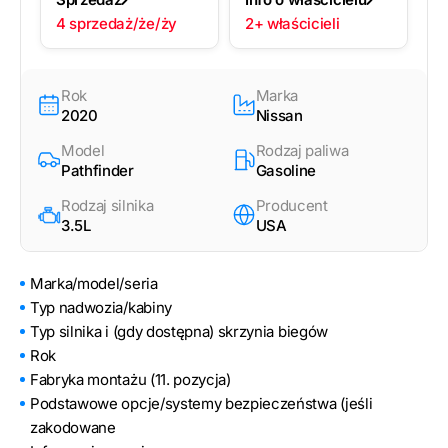
4 sprzedaż/że/ży
2+ właścicieli
Rok
Marka
2020
Nissan
Model
Rodzaj paliwa
Pathfinder
Gasoline
Rodzaj silnika
Producent
3.5L
USA
Marka/model/seria
Typ nadwozia/kabiny
Typ silnika i (gdy dostępna) skrzynia biegów
Rok
Fabryka montażu (11. pozycja)
Podstawowe opcje/systemy bezpieczeństwa (jeśli
zakodowane