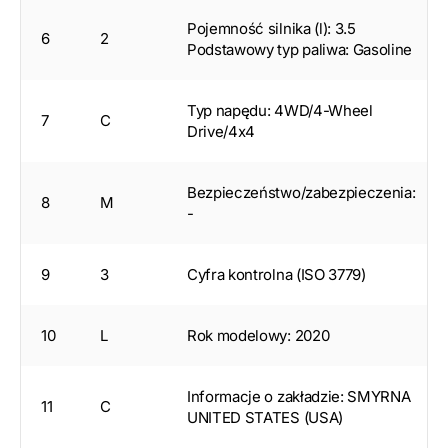
Pojemność silnika (l): 3.5
6
2
Podstawowy typ paliwa: Gasoline
Typ napędu: 4WD/4-Wheel
7
C
Drive/4x4
Bezpieczeństwo/zabezpieczenia:
8
M
-
9
3
Cyfra kontrolna (ISO 3779)
10
L
Rok modelowy: 2020
Informacje o zakładzie: SMYRNA
11
C
UNITED STATES (USA)