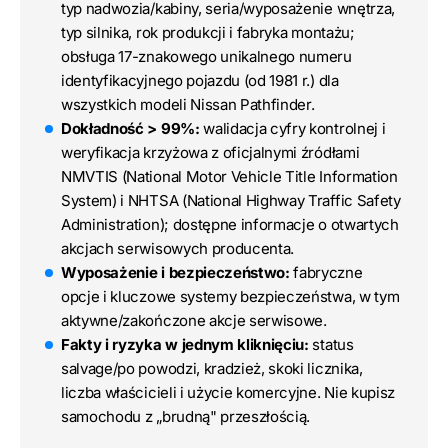
typ nadwozia/kabiny, seria/wyposażenie wnętrza,
typ silnika, rok produkcji i fabryka montażu;
obsługa 17-znakowego unikalnego numeru
identyfikacyjnego pojazdu (od 1981 r.) dla
wszystkich modeli Nissan Pathfinder.
Dokładność > 99%:
walidacja cyfry kontrolnej i
weryfikacja krzyżowa z oficjalnymi źródłami
NMVTIS (National Motor Vehicle Title Information
System) i NHTSA (National Highway Traffic Safety
Administration); dostępne informacje o otwartych
akcjach serwisowych producenta.
Wyposażenie i bezpieczeństwo:
fabryczne
opcje i kluczowe systemy bezpieczeństwa, w tym
aktywne/zakończone akcje serwisowe.
Fakty i ryzyka w jednym kliknięciu:
status
salvage/po powodzi, kradzież, skoki licznika,
liczba właścicieli i użycie komercyjne. Nie kupisz
samochodu z „brudną" przeszłością.