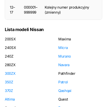
12–
000001–
Kolejny numer produkcyjny
17
999999
(zmienny)
Lista modeli Nissan
200SX
Maxima
240SX
Micra
240Z
Murano
280ZX
Navara
300ZX
Pathfinder
350Z
Patrol
370Z
Qashqai
Altima
Quest