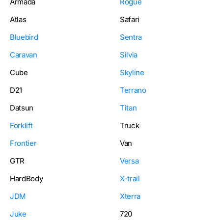
Armada
Rogue
Atlas
Safari
Bluebird
Sentra
Caravan
Silvia
Cube
Skyline
D21
Terrano
Datsun
Titan
Forklift
Truck
Frontier
Van
GTR
Versa
HardBody
X-trail
JDM
Xterra
Juke
720