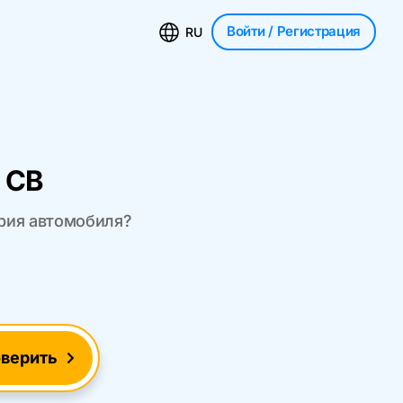
Войти
/ Регистрация
RU
 CB
ория автомобиля?
верить