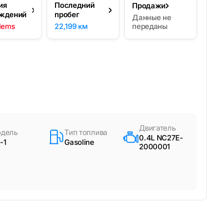
ия
Последний
Продажи
ждений
пробег
Данные не
lems
22,199 км
переданы
Двигатель
дель
Тип топлива
0.4L NC27E-
-1
Gasoline
2000001