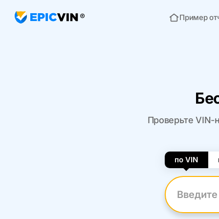
Пример от
Главная
Бе
Проверьте VIN-н
по VIN
Введите VI