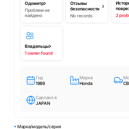
Истор
Одометр
Отзывы
повре
безопасности
Проблем не
найдено
2 prob
No records
Владельцы
1 owner found
Год
Марка
Мо
1989
Honda
CB
Сделано в
JAPAN
Марка/модель/серия