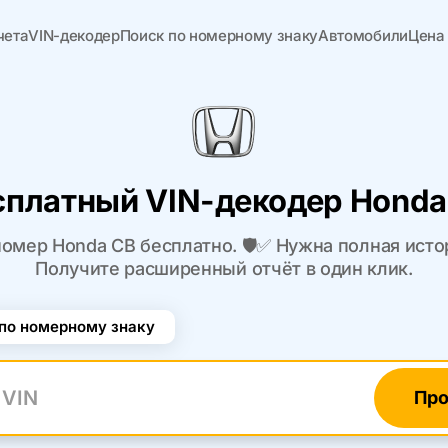
чета
VIN-декодер
Поиск по номерному знаку
Автомобили
Цена
сплатный VIN-декодер Honda
омер Honda CB бесплатно. 🛡️✅ Нужна полная ист
Получите расширенный отчёт в один клик.
по номерному знаку
Про
N