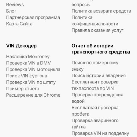
Reviews
вопросы
Блог
Политика возврата средств
Партнерская программа
Политика
Карта Сайта
конфиденциальности
Правила оказания услуг
VIN Декодер
Отчет об истории
транспортного средства
Наклейка Monroney
Поиск по номерному
Проверка VIN в DMV
знаку
Проверка VIN мотоцикла
Поиск истории владения
Поиск VIN фургона
Бесплатная проверка
Проверка VIN по штату
техпаспорта по VIN
Пример отчета
Проверка повреждения
Расширение для Chrome
водой
Бесплатная проверка
пробега
Проверка аварийного
тайтла
Проверка VIN на подделку