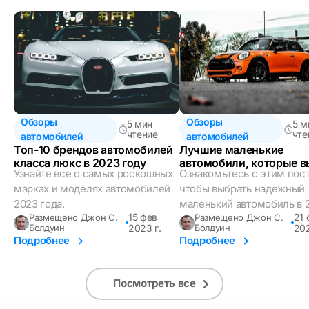
Обзоры
Обзоры
5 мин
5 м
чтение
чте
автомобилей
автомобилей
Топ-10 брендов автомобилей
Лучшие маленькие
класса люкс в 2023 году
автомобили, которые в
Узнайте все о самых роскошных
Ознакомьтесь с этим пос
можете купить в 2023 г
марках и моделях автомобилей
чтобы выбрать надежный
2023 года.
маленький автомобиль в 2
15 фев
21 
Размещено Джон С.
Размещено Джон С.
Болдуин
2023 г.
Болдуин
202
Подробнее
Подробнее
Посмотреть все