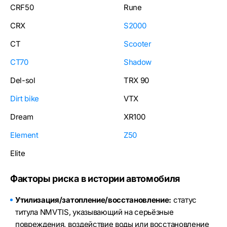
CRF50
Rune
CRX
S2000
CT
Scooter
CT70
Shadow
Del-sol
TRX 90
Dirt bike
VTX
Dream
XR100
Element
Z50
Elite
Факторы риска в истории автомобиля
Утилизация/затопление/восстановление:
статус
титула NMVTIS, указывающий на серьёзные
повреждения, воздействие воды или восстановление