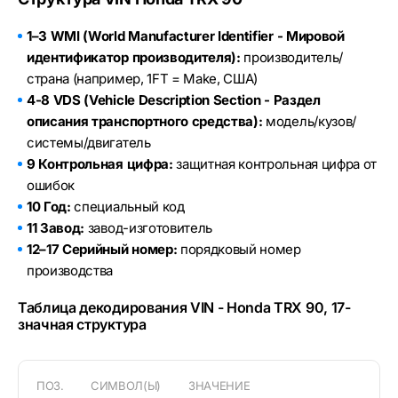
1–3 WMI (World Manufacturer Identifier - Мировой
идентификатор производителя):
производитель/
страна (например, 1FT = Make, США)
4-8 VDS (Vehicle Description Section - Раздел
описания транспортного средства):
модель/кузов/
системы/двигатель
9 Контрольная цифра:
защитная контрольная цифра от
ошибок
10 Год:
специальный код
11 Завод:
завод-изготовитель
12–17 Серийный номер:
порядковый номер
производства
Таблица декодирования VIN - Honda TRX 90, 17-
значная структура
ПОЗ.
СИМВОЛ(Ы)
ЗНАЧЕНИЕ