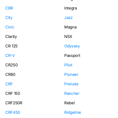
CBR
Integra
City
Jazz
Civic
Magna
Clarity
NSX
CR 125
Odyssey
CR-V
Passport
CR250
Pilot
CR80
Pioneer
CRF
Prelude
CRF 150
Rancher
CRF250R
Rebel
CRF450
Ridgeline