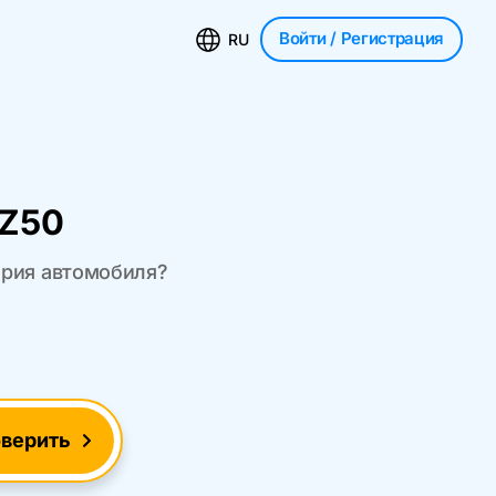
Войти
/ Регистрация
RU
 Z50
ория автомобиля?
верить