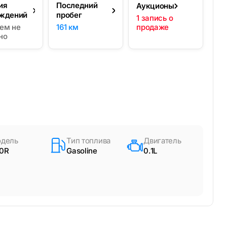
ия
Последний
Аукционы
ждений
пробег
1 запись о
ем не
161 км
продаже
но
дель
Тип топлива
Двигатель
0R
Gasoline
0.1L