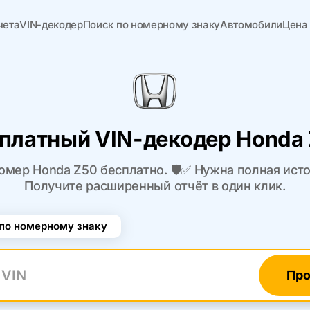
чета
VIN-декодер
Поиск по номерному знаку
Автомобили
Цена
платный VIN-декодер Honda
омер Honda Z50 бесплатно. 🛡️✅ Нужна полная ист
Получите расширенный отчёт в один клик.
по номерному знаку
Про
N