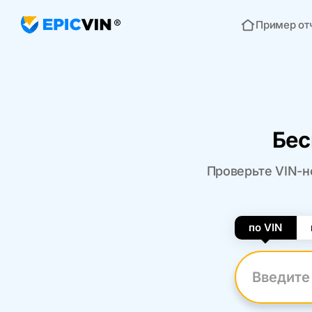
Пример от
Главная
Бес
Проверьте VIN-н
по VIN
Введите VI