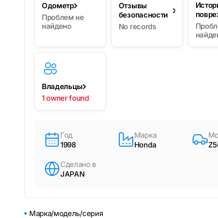
Истор
Одометр
Отзывы
повре
безопасности
Проблем не
найдено
Пробл
No records
найде
Владельцы
1 owner found
Год
Марка
Мо
1998
Honda
Z5
Сделано в
JAPAN
Марка/модель/серия