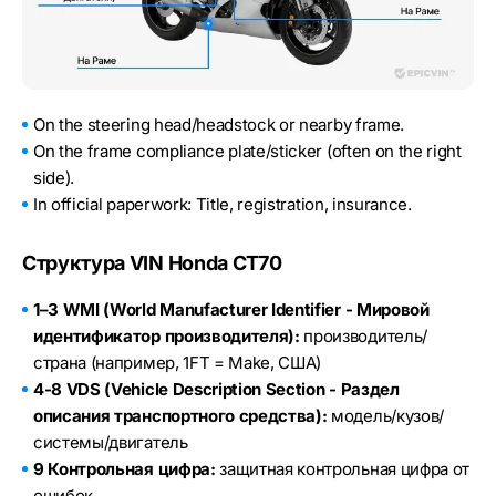
On the steering head/headstock or nearby frame.
On the frame compliance plate/sticker (often on the right
side).
In official paperwork: Title, registration, insurance.
Структура VIN Honda CT70
1–3 WMI (World Manufacturer Identifier - Мировой
идентификатор производителя):
производитель/
страна (например, 1FT = Make, США)
4-8 VDS (Vehicle Description Section - Раздел
описания транспортного средства):
модель/кузов/
системы/двигатель
9 Контрольная цифра:
защитная контрольная цифра от
ошибок