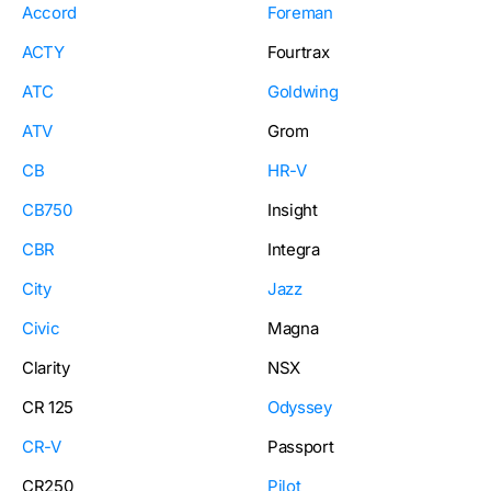
Accord
Foreman
ACTY
Fourtrax
ATC
Goldwing
ATV
Grom
CB
HR-V
CB750
Insight
CBR
Integra
City
Jazz
Civic
Magna
Clarity
NSX
CR 125
Odyssey
CR-V
Passport
CR250
Pilot