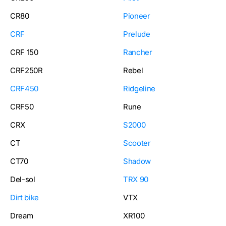
CR80
Pioneer
CRF
Prelude
CRF 150
Rancher
CRF250R
Rebel
CRF450
Ridgeline
CRF50
Rune
CRX
S2000
CT
Scooter
CT70
Shadow
Del-sol
TRX 90
Dirt bike
VTX
Dream
XR100