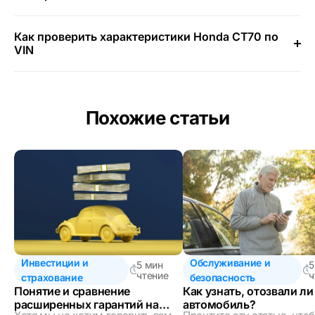
Как проверить характеристики Honda CT70 по
VIN
Похожие статьи
Инвестиции и
Обслуживание и
5 мин
5
чтение
ч
страхование
безопасность
Понятие и сравнение
Как узнать, отозвали л
расширенных гарантий на
автомобиль?