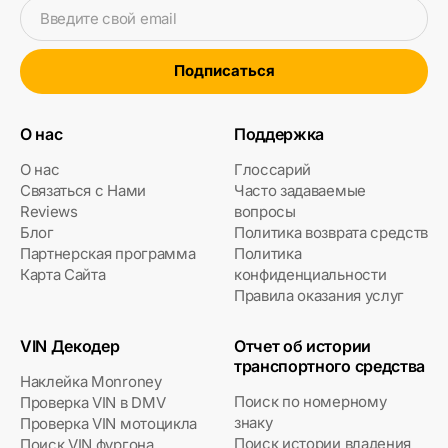
Введите свой email
Подписаться
О нас
Поддержка
О нас
Глоссарий
Связаться с Нами
Часто задаваемые
Reviews
вопросы
Блог
Политика возврата средств
Партнерская программа
Политика
Карта Сайта
конфиденциальности
Правила оказания услуг
VIN Декодер
Отчет об истории
транспортного средства
Наклейка Monroney
Поиск по номерному
Проверка VIN в DMV
знаку
Проверка VIN мотоцикла
Поиск истории владения
Поиск VIN фургона