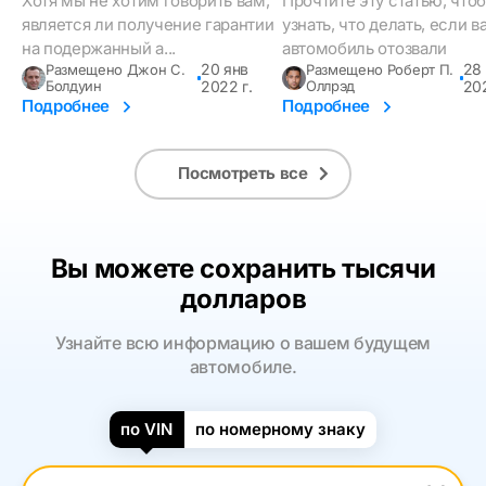
Хотя мы не хотим говорить вам,
Прочтите эту статью, что
автомобили
является ли получение гарантии
узнать, что делать, если в
на подержанный а...
автомобиль отозвали
20 янв
28
Размещено Джон С.
Размещено Роберт П.
Болдуин
2022 г.
Оллрэд
202
Подробнее
Подробнее
Посмотреть все
Вы можете сохранить тысячи
долларов
Узнайте всю информацию о вашем будущем
автомобиле.
по VIN
по номерному знаку