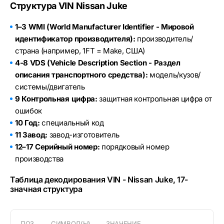
Структура VIN Nissan Juke
1–3 WMI (World Manufacturer Identifier - Мировой
идентификатор производителя):
производитель/
страна (например, 1FT = Make, США)
4-8 VDS (Vehicle Description Section - Раздел
описания транспортного средства):
модель/кузов/
системы/двигатель
9 Контрольная цифра:
защитная контрольная цифра от
ошибок
10 Год:
специальный код
11 Завод:
завод-изготовитель
12–17 Серийный номер:
порядковый номер
производства
Таблица декодирования VIN - Nissan Juke, 17-
значная структура
ПОЗ.
СИМВОЛ(Ы)
ЗНАЧЕНИЕ