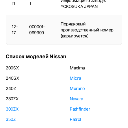
Информация о заводе:
11
T
YOKOSUKA JAPAN
Порядковый
12–
000001–
производственный номер
17
999999
(варьируется)
Список моделей Nissan
200SX
Maxima
240SX
Micra
240Z
Murano
280ZX
Navara
300ZX
Pathfinder
350Z
Patrol