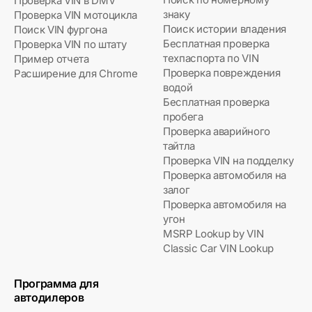
Проверка VIN в DMV
знаку
Проверка VIN мотоцикла
Поиск истории владения
Поиск VIN фургона
Бесплатная проверка
Проверка VIN по штату
техпаспорта по VIN
Пример отчета
Проверка повреждения
Расширение для Chrome
водой
Бесплатная проверка
пробега
Проверка аварийного
тайтла
Проверка VIN на подделку
Проверка автомобиля на
залог
Проверка автомобиля на
угон
MSRP Lookup by VIN
Classic Car VIN Lookup
Программа для
автодилеров