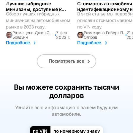
Лучшие гибридные
Стоимость автомобиля
минивэны, доступные к
идентификационному 
Обзор лучших гибридных
В этой статье мы подробн
покупке в 2023 году
(VIN)
минивэнов на автомобильном
описали стоимость автом
рынке в 2023 году.
по VIN коду.
7 фев
21 
Размещено Джон С.
Размещено Роберт П.
Болдуин
2023 г.
Оллрэд
202
Подробнее
Подробнее
Посмотреть все
Вы можете сохранить тысячи
долларов
Узнайте всю информацию о вашем будущем
автомобиле.
по VIN
по номерному знаку