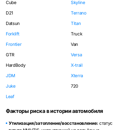
Cube
Skyline
D21
Terrano
Datsun
Titan
Forklift
Truck
Frontier
Van
GTR
Versa
HardBody
X-trail
JDM
Xterra
Juke
720
Leaf
Факторы риска в истории автомобиля
Утилизация/затопление/восстановление:
статус