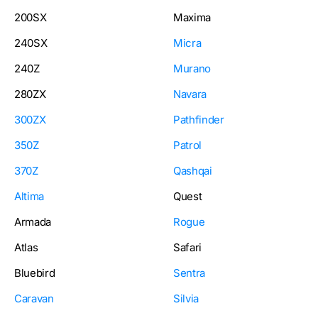
200SX
Maxima
240SX
Micra
240Z
Murano
280ZX
Navara
300ZX
Pathfinder
350Z
Patrol
370Z
Qashqai
Altima
Quest
Armada
Rogue
Atlas
Safari
Bluebird
Sentra
Caravan
Silvia