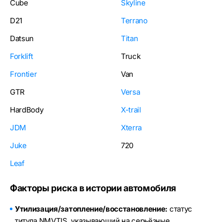
Cube
Skyline
D21
Terrano
Datsun
Titan
Forklift
Truck
Frontier
Van
GTR
Versa
HardBody
X-trail
JDM
Xterra
Juke
720
Leaf
Факторы риска в истории автомобиля
Утилизация/затопление/восстановление:
статус
титула NMVTIS, указывающий на серьёзные