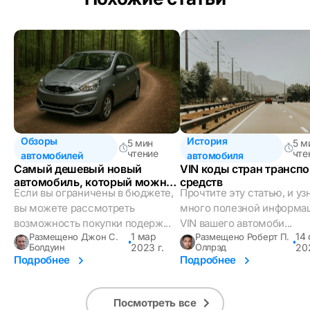
Обзоры
История
5 мин
5 м
чтение
чте
автомобилей
автомобиля
Самый дешевый новый
VIN коды стран трансп
автомобиль, который можно
средств
Если вы ограничены в бюджете,
Прочтите эту статью, и уз
купить в 2023 году
вы можете рассмотреть
много полезной информа
возможность покупки подерж...
VIN вашего автомоби...
1 мар
14 
Размещено Джон С.
Размещено Роберт П.
Болдуин
2023 г.
Оллрэд
202
Подробнее
Подробнее
Посмотреть все