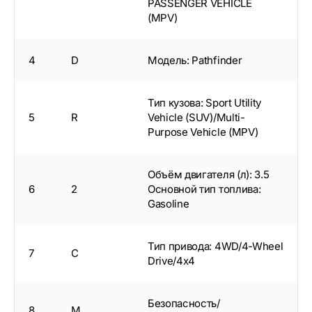
PASSENGER VEHICLE
(MPV)
4
D
Модель: Pathfinder
Тип кузова: Sport Utility
5
R
Vehicle (SUV)/Multi-
Purpose Vehicle (MPV)
Объём двигателя (л): 3.5
6
2
Основной тип топлива:
Gasoline
Тип привода: 4WD/4-Wheel
7
C
Drive/4x4
Безопасность/
8
M