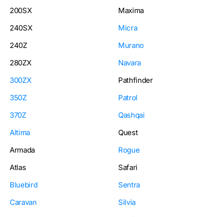
200SX
Maxima
240SX
Micra
240Z
Murano
280ZX
Navara
300ZX
Pathfinder
350Z
Patrol
370Z
Qashqai
Altima
Quest
Armada
Rogue
Atlas
Safari
Bluebird
Sentra
Caravan
Silvia