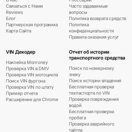
Связаться с Нами
Часто задаваемые
Reviews
вопросы
Блог
Политика возврата средств
Партнерская программа
Политика
Карта Сайта
конфиденциальности
Правила оказания услуг
VIN Декодер
Отчет об истории
транспортного средства
Наклейка Monroney
Поиск по номерному
Проверка VIN в DMV
знаку
Проверка VIN мотоцикла
Поиск истории владения
Поиск VIN фургона
Бесплатная проверка
Проверка VIN по штату
техпаспорта по VIN
Пример отчета
Проверка повреждения
Расширение для Chrome
водой
Бесплатная проверка
пробега
Проверка аварийного
тайтла