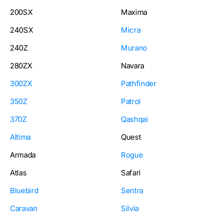
200SX
Maxima
240SX
Micra
240Z
Murano
280ZX
Navara
300ZX
Pathfinder
350Z
Patrol
370Z
Qashqai
Altima
Quest
Armada
Rogue
Atlas
Safari
Bluebird
Sentra
Caravan
Silvia