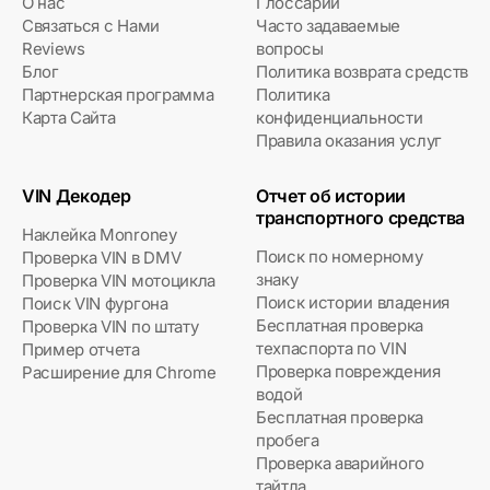
О нас
Глоссарий
Связаться с Нами
Часто задаваемые
Reviews
вопросы
Блог
Политика возврата средств
Партнерская программа
Политика
Карта Сайта
конфиденциальности
Правила оказания услуг
VIN Декодер
Отчет об истории
транспортного средства
Наклейка Monroney
Поиск по номерному
Проверка VIN в DMV
знаку
Проверка VIN мотоцикла
Поиск истории владения
Поиск VIN фургона
Бесплатная проверка
Проверка VIN по штату
техпаспорта по VIN
Пример отчета
Проверка повреждения
Расширение для Chrome
водой
Бесплатная проверка
пробега
Проверка аварийного
тайтла