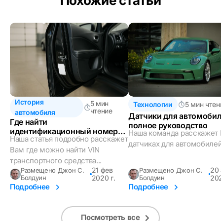
Похожие статьи
История
5 мин
Технологии
5 мин чтен
чтение
автомобиля
Датчики для автомобил
Где найти
полное руководство
идентификационный номер
Наша команда расскажет 
Наша статья подробно расскажет
автомобиля (VIN)?
датчиках для автомобилей
Вам где можно найти VIN
транспортного средства...
21 фев
20
Размещено Джон С.
Размещено Джон С.
Болдуин
2020 г.
Болдуин
202
Подробнее
Подробнее
Посмотреть все