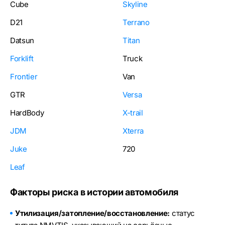
Cube
Skyline
D21
Terrano
Datsun
Titan
Forklift
Truck
Frontier
Van
GTR
Versa
HardBody
X-trail
JDM
Xterra
Juke
720
Leaf
Факторы риска в истории автомобиля
Утилизация/затопление/восстановление:
статус