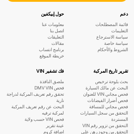
دعم
حول إبيكفين
قائمة المصطلحات
معلومات عنا
التعليمات
اتصل بنا
سياسة الاسترجاع
التعليقات
سياسة خاصة
مقالات
الشروط والأحكام
برنامج انتساب
خريطة الموقع
تقرير تاريخ المركبة
فك تشفير VIN
بحث بلوحة ترخيص
ملصق النافذة
البحث عن مالك السيارة
فحص DMV VIN
فحص مجاني VIN للعنوان
تحقق رقم تعريف المركبة لدراجة
فحص أضرار الفيضانات
نارية
فحص مجاني للمسافة
البحث عن رقم تعريف المركبة
التحقق من سجل السيارات
لمركبة ترفيه
المستردة
فحص VIN حسب ولاية
التحقق من تزوير رقم VIN
عينة تقرير
التحقق من وجود رهن على
اضافة كروم