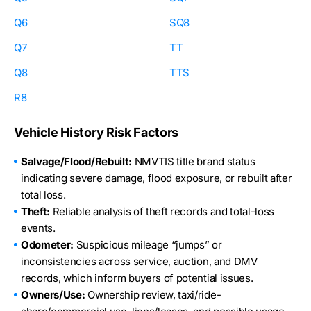
Q6
SQ8
Q7
TT
Q8
TTS
R8
Vehicle History Risk Factors
Salvage/Flood/Rebuilt:
NMVTIS title brand status
indicating severe damage, flood exposure, or rebuilt after
total loss.
Theft:
Reliable analysis of theft records and total-loss
events.
Odometer:
Suspicious mileage “jumps” or
inconsistencies across service, auction, and DMV
records, which inform buyers of potential issues.
Owners/Use:
Ownership review, taxi/ride-