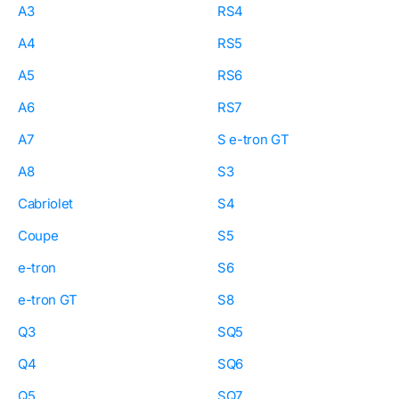
A3
RS4
A4
RS5
A5
RS6
A6
RS7
A7
S e-tron GT
A8
S3
Cabriolet
S4
Coupe
S5
e-tron
S6
e-tron GT
S8
Q3
SQ5
Q4
SQ6
Q5
SQ7