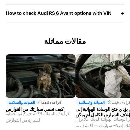
How to check Audi RS 6 Avant options with VIN
مقالات مماثلة
راءة دقيقة
الصيانة والسلامة
قراءة دقيقة
الصيانة والسلامة
يؤدي فتح الوسادة الهوائية إلى
كيف تحمي سيارتك من القوارض
اقرأ هذه المقالة لاكتشاف كيفية حماية
تلاف السيارة بالكامل أم يمكن
ر الوسائد الهوائية لديك، فلا يزال
إصلاحها؟
السيارة من القوارض
انك إصلاح سيارتك — اكتشف ما