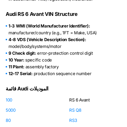
Audi RS 6 Avant VIN Structure
1-3 WMI (World Manufacturer Identifier):
manufacturer/country (e.g., 1FT = Make, USA)
4-8 VDS (Vehicle Description Section):
model/body/systems/motor
9 Check digit:
error-protection control digit
10 Year:
specific code
11 Plant:
assembly factory
12–17 Serial:
production sequence number
قائمة Audi الموديلات
100
RS 6 Avant
5000
RS Q8
80
RS3